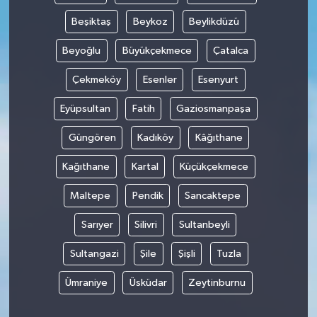
Beşiktaş
Beykoz
Beylikdüzü
Beyoğlu
Büyükçekmece
Çatalca
Çekmeköy
Esenler
Esenyurt
Eyüpsultan
Fatih
Gaziosmanpaşa
Güngören
Kadıköy
Kâğıthane
Kağıthane
Kartal
Küçükçekmece
Maltepe
Pendik
Sancaktepe
Sarıyer
Silivri
Sultanbeyli
Sultangazi
Şile
Şişli
Tuzla
Ümraniye
Üsküdar
Zeytinburnu