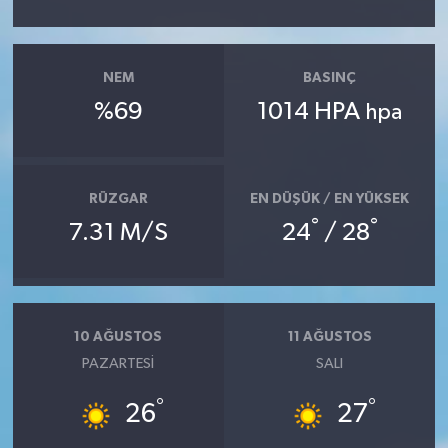
NEM
BASINÇ
%69
1014 HPA
hpa
RÜZGAR
EN DÜŞÜK / EN YÜKSEK
°
°
7.31 M/S
24
/ 28
10 AĞUSTOS
11 AĞUSTOS
PAZARTESI
SALI
°
°
26
27