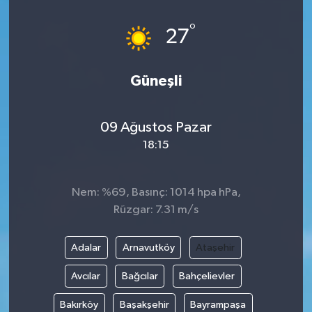
°
27
Güneşli
09 Ağustos Pazar
18:15
Nem: %69, Basınç: 1014 hpa hPa,
Rüzgar: 7.31 m/s
Adalar
Arnavutköy
Ataşehir
Avcılar
Bağcılar
Bahçelievler
Bakırköy
Başakşehir
Bayrampaşa