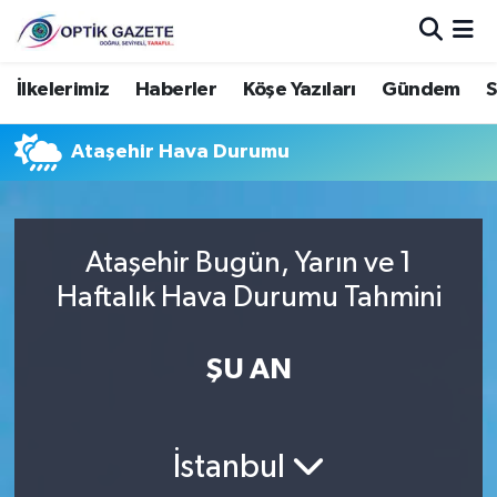
Nöbetçi Eczaneler
İlkelerimiz
Haberler
Köşe Yazıları
Gündem
S
Hava Durumu
Ataşehir Hava Durumu
İstanbul Namaz Vakitleri
Trafik Durumu
Ataşehir Bugün, Yarın ve 1
Haftalık Hava Durumu Tahmini
Süper Lig Puan Durumu ve Fikstür
ŞU AN
Tüm Manşetler
Son Dakika Haberleri
İstanbul
Haber Arşivi