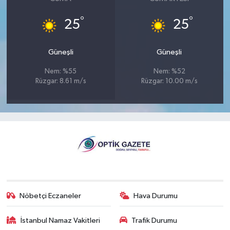
°
°
25
25
Güneşli
Güneşli
Nem: %55
Nem: %52
Rüzgar: 8.61 m/s
Rüzgar: 10.00 m/s
Nöbetçi Eczaneler
Hava Durumu
İstanbul Namaz Vakitleri
Trafik Durumu