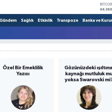
BITCO
64.360
DOLA
47,714
Gündem
Sağlık
Etkinlik
Transpoze
Banka ve Kuru
EURO
55,03
STERLİ
64,24
GRAM 
6574.8
BİST10
13.799
Özel Bir Emeklilik
Gözünüzdeki ışıltını
Yazısı
kaynağı mutluluk m
yoksa Swarovski mi