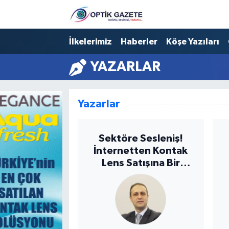
Nöbetçi Eczaneler
İlkelerimiz
Haberler
Köşe Yazıları
YAZARLAR
Hava Durumu
İstanbul Namaz Vakitleri
Yazarlar
Trafik Durumu
Sektöre Sesleniş!
Süper Lig Puan Durumu ve Fikstür
İnternetten Kontak
Lens Satışına Bir
Tüm Manşetler
Gözlükçü Olarak
Hakkımı Helal
Son Dakika Haberleri
Etmiyorum!
Haber Arşivi