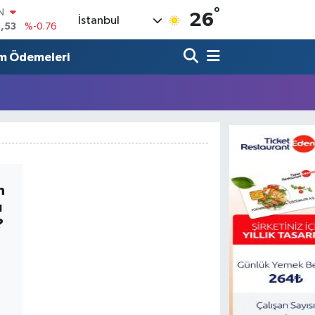
°
IN
26
İstanbul
,53
%-0.76
R
3
%0.16
m Ödemeleri
17
%-0.02
N
63
%0.07
ALTIN
1
%1.44
0
%70
n
u
?