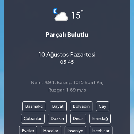
°
15
Parçalı Bulutlu
10 Ağustos Pazartesi
05:45
Nem: %94, Basınç: 1015 hpa hPa,
Rüzgar: 1.69 m/s
Başmakçı
Bayat
Bolvadin
Çay
Çobanlar
Dazkırı
Dinar
Emirdağ
Evciler
Hocalar
İhsaniye
İscehisar