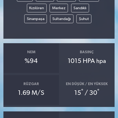
Kızılören
Merkez
Sandıklı
Sinanpaşa
Sultandağı
Şuhut
NEM
BASINÇ
%94
1015 HPA
hpa
RÜZGAR
EN DÜŞÜK / EN YÜKSEK
°
°
1.69 M/S
15
/ 30