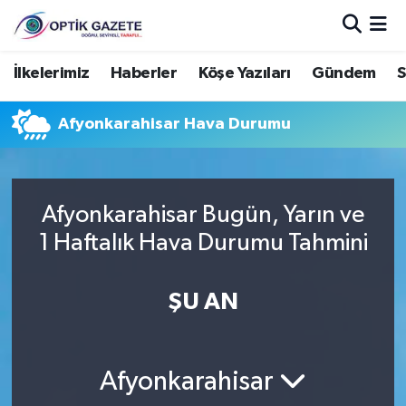
Nöbetçi Eczaneler
İlkelerimiz
Haberler
Köşe Yazıları
Gündem
S
Hava Durumu
Afyonkarahisar Hava Durumu
İstanbul Namaz Vakitleri
Trafik Durumu
Afyonkarahisar Bugün, Yarın ve
1 Haftalık Hava Durumu Tahmini
Süper Lig Puan Durumu ve Fikstür
ŞU AN
Tüm Manşetler
Son Dakika Haberleri
Afyonkarahisar
Haber Arşivi