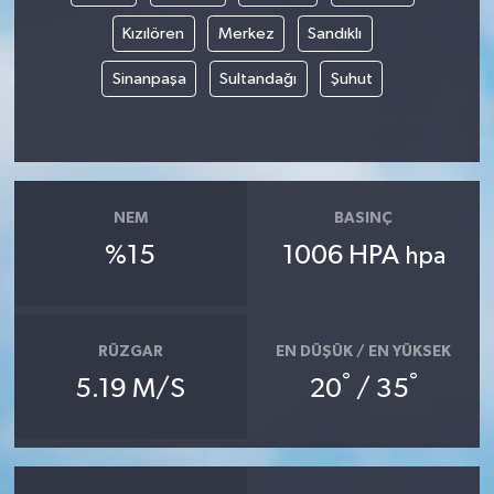
Kızılören
Merkez
Sandıklı
Sinanpaşa
Sultandağı
Şuhut
NEM
BASINÇ
%15
1006 HPA
hpa
RÜZGAR
EN DÜŞÜK / EN YÜKSEK
°
°
5.19 M/S
20
/ 35