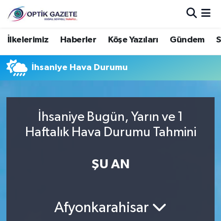
Nöbetçi Eczaneler
İlkelerimiz
Haberler
Köşe Yazıları
Gündem
S
Hava Durumu
İhsaniye Hava Durumu
İstanbul Namaz Vakitleri
Trafik Durumu
İhsaniye Bugün, Yarın ve 1
Haftalık Hava Durumu Tahmini
Süper Lig Puan Durumu ve Fikstür
ŞU AN
Tüm Manşetler
Son Dakika Haberleri
Afyonkarahisar
Haber Arşivi