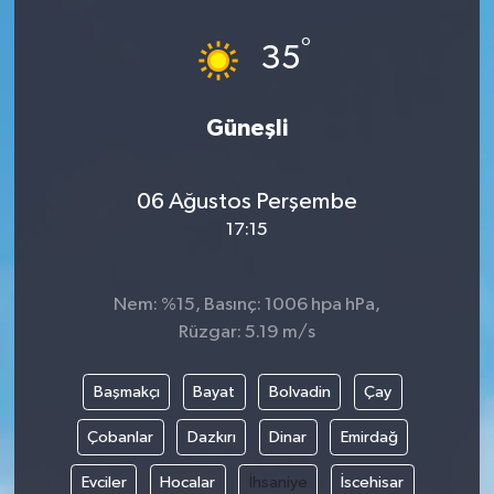
°
35
Güneşli
06 Ağustos Perşembe
17:15
Nem: %15, Basınç: 1006 hpa hPa,
Rüzgar: 5.19 m/s
Başmakçı
Bayat
Bolvadin
Çay
Çobanlar
Dazkırı
Dinar
Emirdağ
Evciler
Hocalar
İhsaniye
İscehisar