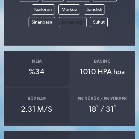
Kızılören
Merkez
Sandıklı
Sinanpaşa
Sultandağı
Şuhut
NEM
BASINÇ
%34
1010 HPA
hpa
RÜZGAR
EN DÜŞÜK / EN YÜKSEK
°
°
2.31 M/S
18
/ 31