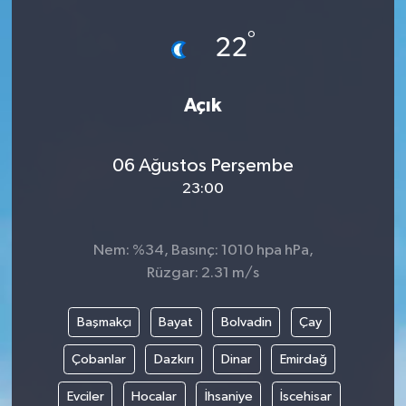
°
22
Açık
06 Ağustos Perşembe
23:00
Nem: %34, Basınç: 1010 hpa hPa,
Rüzgar: 2.31 m/s
Başmakçı
Bayat
Bolvadin
Çay
Çobanlar
Dazkırı
Dinar
Emirdağ
Evciler
Hocalar
İhsaniye
İscehisar