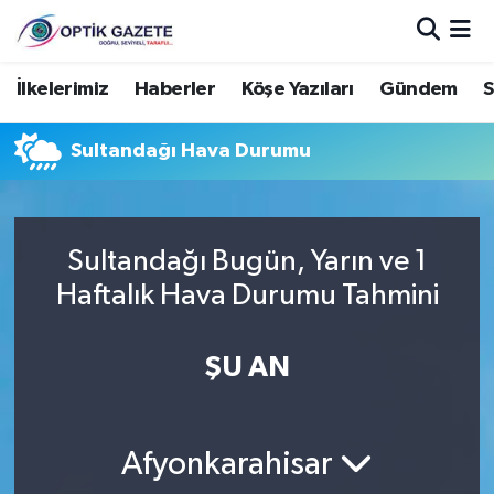
Nöbetçi Eczaneler
İlkelerimiz
Haberler
Köşe Yazıları
Gündem
S
Hava Durumu
Sultandağı Hava Durumu
İstanbul Namaz Vakitleri
Trafik Durumu
Sultandağı Bugün, Yarın ve 1
Haftalık Hava Durumu Tahmini
Süper Lig Puan Durumu ve Fikstür
ŞU AN
Tüm Manşetler
Son Dakika Haberleri
Afyonkarahisar
Haber Arşivi