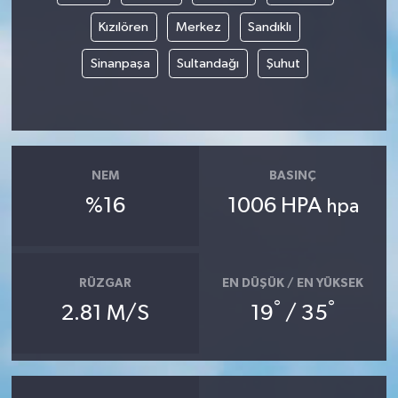
Kızılören
Merkez
Sandıklı
Sinanpaşa
Sultandağı
Şuhut
NEM
BASINÇ
%16
1006 HPA
hpa
RÜZGAR
EN DÜŞÜK / EN YÜKSEK
°
°
2.81 M/S
19
/ 35