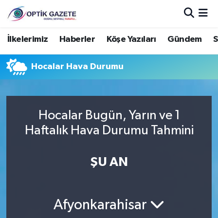
Nöbetçi Eczaneler
İlkelerimiz
Haberler
Köşe Yazıları
Gündem
S
Hava Durumu
Hocalar Hava Durumu
İstanbul Namaz Vakitleri
Trafik Durumu
Hocalar Bugün, Yarın ve 1
Haftalık Hava Durumu Tahmini
Süper Lig Puan Durumu ve Fikstür
ŞU AN
Tüm Manşetler
Son Dakika Haberleri
Afyonkarahisar
Haber Arşivi