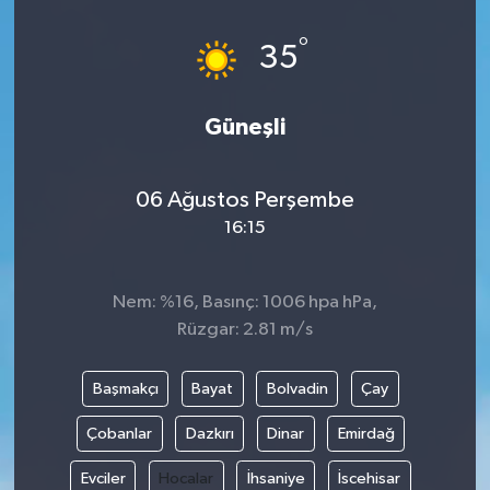
°
35
Güneşli
06 Ağustos Perşembe
16:15
Nem: %16, Basınç: 1006 hpa hPa,
Rüzgar: 2.81 m/s
Başmakçı
Bayat
Bolvadin
Çay
Çobanlar
Dazkırı
Dinar
Emirdağ
Evciler
Hocalar
İhsaniye
İscehisar