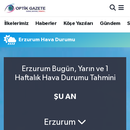
Nöbetçi Eczaneler
İlkelerimiz
Haberler
Köşe Yazıları
Gündem
S
Hava Durumu
Erzurum Hava Durumu
İstanbul Namaz Vakitleri
Trafik Durumu
Erzurum Bugün, Yarın ve 1
Haftalık Hava Durumu Tahmini
Süper Lig Puan Durumu ve Fikstür
ŞU AN
Tüm Manşetler
Son Dakika Haberleri
Erzurum
Haber Arşivi