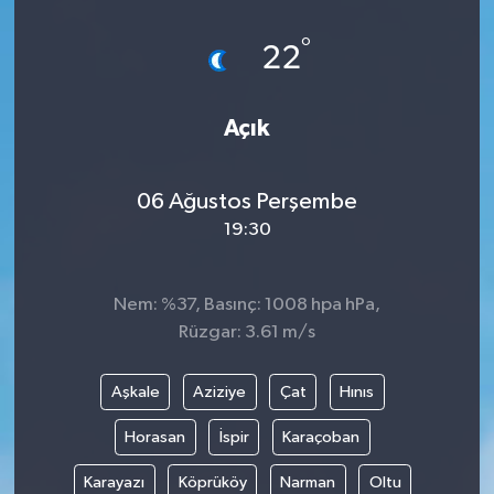
°
22
Açık
06 Ağustos Perşembe
19:30
Nem: %37, Basınç: 1008 hpa hPa,
Rüzgar: 3.61 m/s
Aşkale
Aziziye
Çat
Hınıs
Horasan
İspir
Karaçoban
Karayazı
Köprüköy
Narman
Oltu