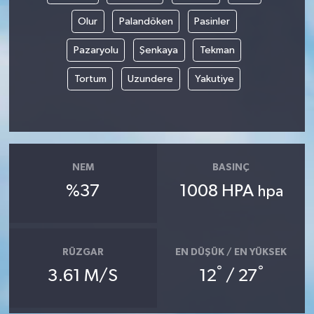
Olur
Palandöken
Pasinler
Pazaryolu
Şenkaya
Tekman
Tortum
Uzundere
Yakutiye
NEM
BASINÇ
%37
1008 HPA
hpa
RÜZGAR
EN DÜŞÜK / EN YÜKSEK
°
°
3.61 M/S
12
/ 27