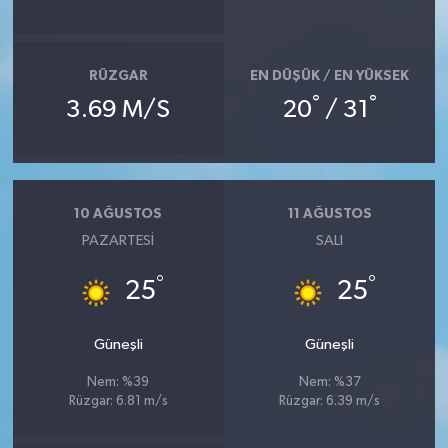
RÜZGAR
EN DÜŞÜK / EN YÜKSEK
°
°
3.69 M/S
20
/ 31
10 AĞUSTOS
11 AĞUSTOS
PAZARTESI
SALI
°
°
25
25
Güneşli
Güneşli
Nem: %39
Nem: %37
Rüzgar: 6.81 m/s
Rüzgar: 6.39 m/s