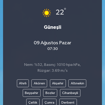
°
22
Güneşli
09 Ağustos Pazar
07:30
Nem: %52, Basınç: 1010 hpa hPa,
Rüzgar: 3.69 m/s
Ahırlı
Akören
Akşehir
Altınekin
Beyşehir
Bozkır
Cihanbeyli
Çeltik
Çumra
Derbent