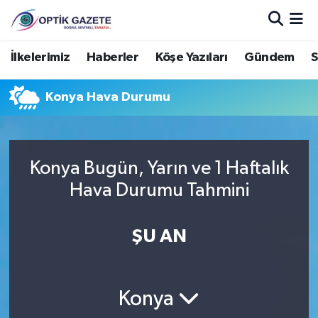
Nöbetçi Eczaneler
İlkelerimiz
Haberler
Köşe Yazıları
Gündem
S
Hava Durumu
Konya Hava Durumu
İstanbul Namaz Vakitleri
Trafik Durumu
Konya Bugün, Yarın ve 1 Haftalık
Hava Durumu Tahmini
Süper Lig Puan Durumu ve Fikstür
ŞU AN
Tüm Manşetler
Son Dakika Haberleri
Konya
Haber Arşivi