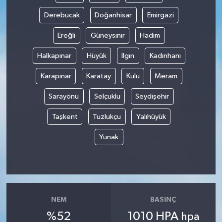
Derebucak
Doğanhisar
Emirgazi
Ereğli
Güneysınır
Hadim
Halkapınar
Hüyük
Ilgın
Kadınhanı
Karapınar
Karatay
Kulu
Meram
Sarayönü
Selçuklu
Seydişehir
Taşkent
Tuzlukçu
Yalıhüyük
Yunak
NEM
BASINÇ
%52
1010 HPA
hpa