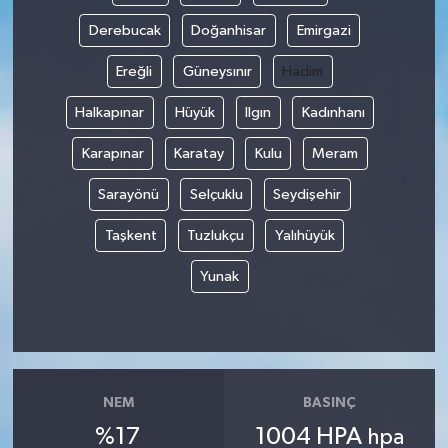
Derebucak
Doğanhisar
Emirgazi
Ereğli
Güneysınır
Hadim
Halkapınar
Hüyük
Ilgın
Kadınhanı
Karapınar
Karatay
Kulu
Meram
Sarayönü
Selçuklu
Seydişehir
Taşkent
Tuzlukçu
Yalıhüyük
Yunak
NEM
BASINÇ
%17
1004 HPA
hpa