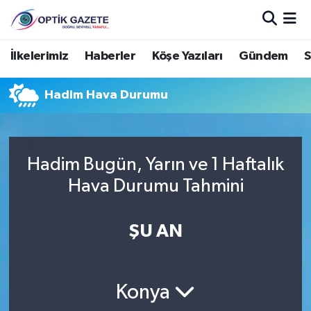
Nöbetçi Eczaneler
İlkelerimiz
Haberler
Köşe Yazıları
Gündem
S
Hava Durumu
Hadim Hava Durumu
İstanbul Namaz Vakitleri
Trafik Durumu
Hadim Bugün, Yarın ve 1 Haftalık
Hava Durumu Tahmini
Süper Lig Puan Durumu ve Fikstür
ŞU AN
Tüm Manşetler
Son Dakika Haberleri
Konya
Haber Arşivi