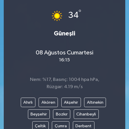
°
34
Güneşli
08 Ağustos Cumartesi
16:15
Nem: %17, Basınç: 1004 hpa hPa,
Rüzgar: 4.19 m/s
Ahırlı
Akören
Akşehir
Altınekin
Beyşehir
Bozkır
Cihanbeyli
Çeltik
Çumra
Derbent