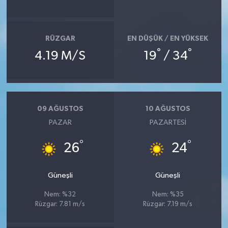
RÜZGAR
EN DÜŞÜK / EN YÜKSEK
°
°
4.19 M/S
19
/ 34
09 AĞUSTOS
10 AĞUSTOS
PAZAR
PAZARTESI
°
°
26
24
Güneşli
Güneşli
Nem: %32
Nem: %35
Rüzgar: 7.81 m/s
Rüzgar: 7.19 m/s