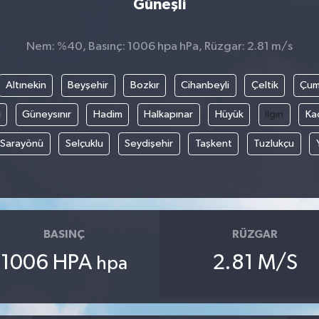
Güneşli
Nem: %40, Basınç: 1006 hpa hPa, Rüzgar: 2.81 m/s
Altınekin
Beyşehir
Bozkır
Cihanbeyli
Çeltik
Çum
i
Güneysınır
Hadim
Halkapınar
Hüyük
Ilgın
Ka
Sarayönü
Selçuklu
Seydişehir
Taşkent
Tuzlukçu
BASINÇ
RÜZGAR
1006 HPA
2.81 M/S
hpa