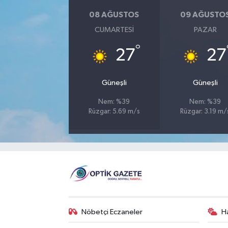
08 AĞUSTOS
09 AĞUSTO
CUMARTESI
PAZAR
°
27
27
Güneşli
Güneşli
Nem: %39
Nem: %39
Rüzgar: 5.69 m/s
Rüzgar: 3.19 m/
Nöbetçi Eczaneler
H