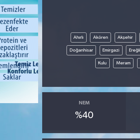
Ahırlı
Akören
Akşehir
Doğanhisar
Emirgazi
Ereğl
Kulu
Meram
NEM
%40