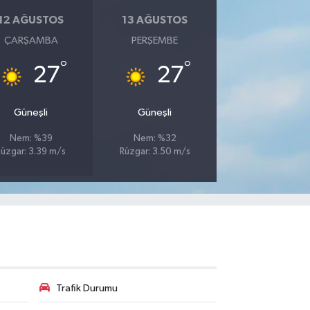
12 AĞUSTOS
13 AĞUSTOS
ÇARŞAMBA
PERŞEMBE
°
°
27
27
Güneşli
Güneşli
Nem: %39
Nem: %32
Rüzgar: 3.39 m/s
Rüzgar: 3.50 m/s
Trafik Durumu