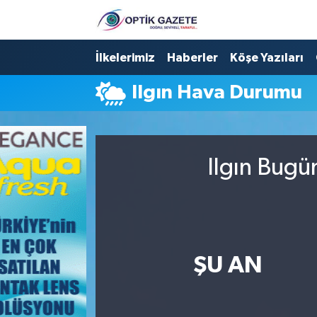
Nöbetçi Eczaneler
İlkelerimiz
Haberler
Köşe Yazıları
Ilgın Hava Durumu
Hava Durumu
İstanbul Namaz Vakitleri
Ilgın Bugü
Trafik Durumu
Süper Lig Puan Durumu ve Fikstür
Tüm Manşetler
ŞU AN
Son Dakika Haberleri
Haber Arşivi