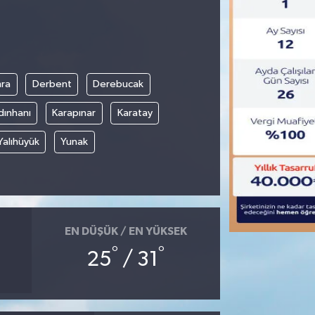
ra
Derbent
Derebucak
dınhanı
Karapınar
Karatay
Yalıhüyük
Yunak
EN DÜŞÜK / EN YÜKSEK
°
°
25
/ 31