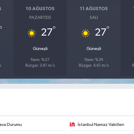
S
10 AĞUSTOS
11 AĞUSTOS
PAZARTESI
SALI
°
°
°
27
27
Güneşli
Güneşli
Nem: %37
Nem: %39
s
Rüzgar: 3.81 m/s
Rüzgar: 4.61 m/s
ava Durumu
İstanbul Namaz Vakitleri