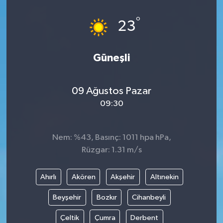
°
23
Güneşli
09 Ağustos Pazar
09:30
Nem: %43, Basınç: 1011 hpa hPa,
Rüzgar: 1.31 m/s
Ahırlı
Akören
Akşehir
Altınekin
Beyşehir
Bozkır
Cihanbeyli
Çeltik
Çumra
Derbent