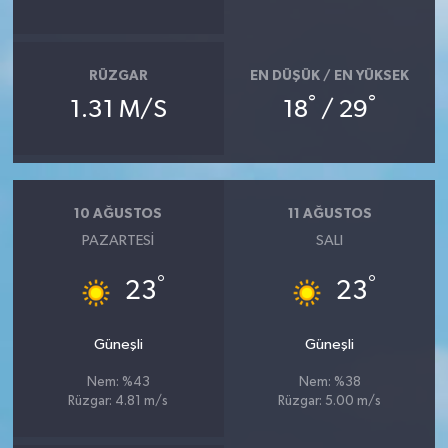
RÜZGAR
EN DÜŞÜK / EN YÜKSEK
°
°
1.31 M/S
18
/ 29
10 AĞUSTOS
11 AĞUSTOS
PAZARTESI
SALI
°
°
23
23
Güneşli
Güneşli
Nem: %43
Nem: %38
Rüzgar: 4.81 m/s
Rüzgar: 5.00 m/s