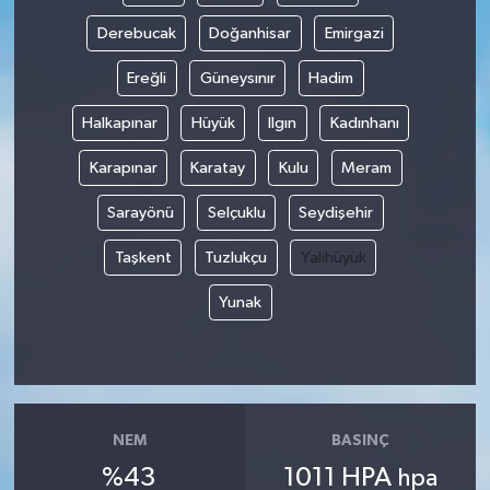
Derebucak
Doğanhisar
Emirgazi
Ereğli
Güneysınır
Hadim
Halkapınar
Hüyük
Ilgın
Kadınhanı
Karapınar
Karatay
Kulu
Meram
Sarayönü
Selçuklu
Seydişehir
Taşkent
Tuzlukçu
Yalıhüyük
Yunak
NEM
BASINÇ
%43
1011 HPA
hpa