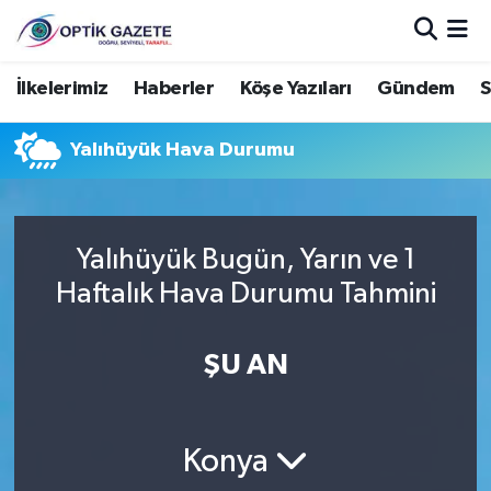
Nöbetçi Eczaneler
İlkelerimiz
Haberler
Köşe Yazıları
Gündem
S
Hava Durumu
Yalıhüyük Hava Durumu
İstanbul Namaz Vakitleri
Trafik Durumu
Yalıhüyük Bugün, Yarın ve 1
Haftalık Hava Durumu Tahmini
Süper Lig Puan Durumu ve Fikstür
ŞU AN
Tüm Manşetler
Son Dakika Haberleri
Konya
Haber Arşivi