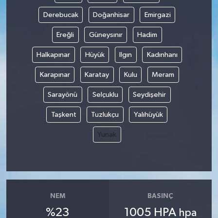
Derebucak
Doğanhisar
Emirgazi
Ereğli
Güneysınır
Hadim
Halkapınar
Hüyük
Ilgın
Kadınhanı
Karapınar
Karatay
Kulu
Meram
Sarayönü
Selçuklu
Seydişehir
Taşkent
Tuzlukçu
Yalıhüyük
Yunak
NEM
BASINÇ
%23
1005 HPA
hpa