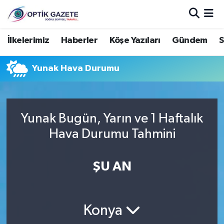
Nöbetçi Eczaneler
İlkelerimiz
Haberler
Köşe Yazıları
Gündem
S
Hava Durumu
Yunak Hava Durumu
İstanbul Namaz Vakitleri
Trafik Durumu
Yunak Bugün, Yarın ve 1 Haftalık
Hava Durumu Tahmini
Süper Lig Puan Durumu ve Fikstür
ŞU AN
Tüm Manşetler
Son Dakika Haberleri
Konya
Haber Arşivi