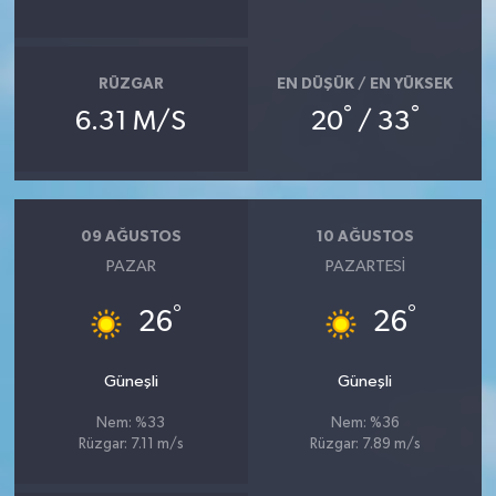
RÜZGAR
EN DÜŞÜK / EN YÜKSEK
°
°
6.31 M/S
20
/ 33
09 AĞUSTOS
10 AĞUSTOS
PAZAR
PAZARTESI
°
°
26
26
Güneşli
Güneşli
Nem: %33
Nem: %36
Rüzgar: 7.11 m/s
Rüzgar: 7.89 m/s