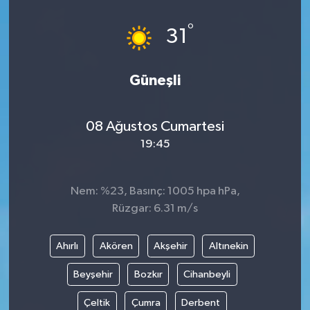
°
31
Güneşli
08 Ağustos Cumartesi
19:45
Nem: %23, Basınç: 1005 hpa hPa,
Rüzgar: 6.31 m/s
Ahırlı
Akören
Akşehir
Altınekin
Beyşehir
Bozkır
Cihanbeyli
Çeltik
Çumra
Derbent