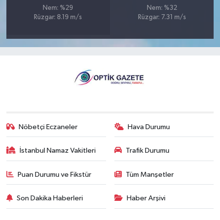
Nem: %29
Nem: %32
Rüzgar: 8.19 m/s
Rüzgar: 7.31 m/s
Nöbetçi Eczaneler
Hava Durumu
İstanbul Namaz Vakitleri
Trafik Durumu
Puan Durumu ve Fikstür
Tüm Manşetler
Son Dakika Haberleri
Haber Arşivi