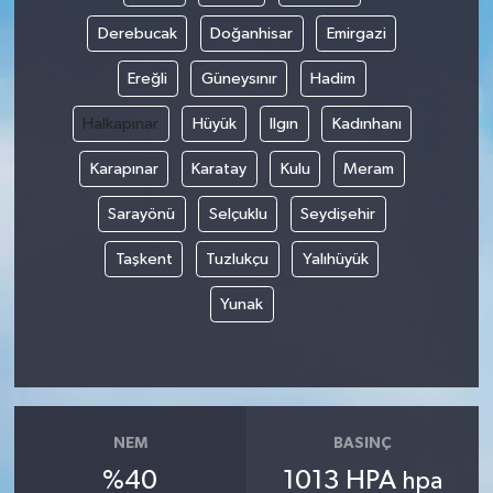
Derebucak
Doğanhisar
Emirgazi
Ereğli
Güneysınır
Hadim
Halkapınar
Hüyük
Ilgın
Kadınhanı
Karapınar
Karatay
Kulu
Meram
Sarayönü
Selçuklu
Seydişehir
Taşkent
Tuzlukçu
Yalıhüyük
Yunak
NEM
BASINÇ
%40
1013 HPA
hpa