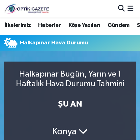
Nöbetçi Eczaneler
İlkelerimiz
Haberler
Köşe Yazıları
Gündem
S
Hava Durumu
Halkapınar Hava Durumu
İstanbul Namaz Vakitleri
Trafik Durumu
Halkapınar Bugün, Yarın ve 1
Haftalık Hava Durumu Tahmini
Süper Lig Puan Durumu ve Fikstür
ŞU AN
Tüm Manşetler
Son Dakika Haberleri
Konya
Haber Arşivi