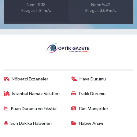
Nem: %38
Nem: %42
Rüzgar: 1.61 m/s
Rüzgar: 3.69 m/s
Nöbetçi Eczaneler
Hava Durumu
İstanbul Namaz Vakitleri
Trafik Durumu
Puan Durumu ve Fikstür
Tüm Manşetler
Son Dakika Haberleri
Haber Arşivi