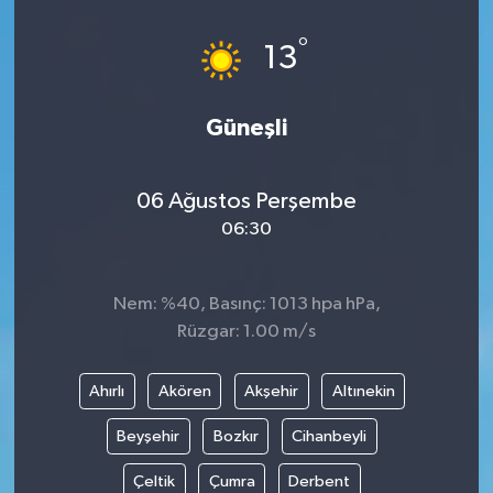
°
13
Güneşli
06 Ağustos Perşembe
06:30
Nem: %40, Basınç: 1013 hpa hPa,
Rüzgar: 1.00 m/s
Ahırlı
Akören
Akşehir
Altınekin
Beyşehir
Bozkır
Cihanbeyli
Çeltik
Çumra
Derbent