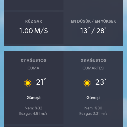
RÜZGAR
EN DÜŞÜK / EN YÜKSEK
°
°
1.00 M/S
13
/ 28
07 AĞUSTOS
08 AĞUSTOS
CUMA
CUMARTESI
°
°
21
23
Güneşli
Güneşli
Nem: %32
Nem: %30
Rüzgar: 4.81 m/s
Rüzgar: 3.31 m/s