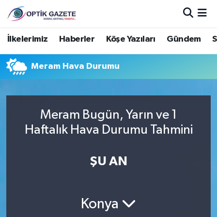
Nöbetçi Eczaneler
İlkelerimiz
Haberler
Köşe Yazıları
Gündem
S
Hava Durumu
Meram Hava Durumu
İstanbul Namaz Vakitleri
Trafik Durumu
Meram Bugün, Yarın ve 1
Haftalık Hava Durumu Tahmini
Süper Lig Puan Durumu ve Fikstür
ŞU AN
Tüm Manşetler
Son Dakika Haberleri
Konya
Haber Arşivi