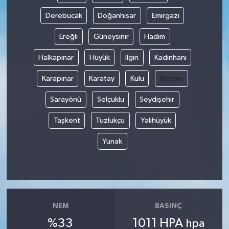
Derebucak
Doğanhisar
Emirgazi
Ereğli
Güneysınır
Hadim
Halkapınar
Hüyük
Ilgın
Kadınhanı
Karapınar
Karatay
Kulu
Meram
Sarayönü
Selçuklu
Seydişehir
Taşkent
Tuzlukçu
Yalıhüyük
Yunak
NEM
BASINÇ
%33
1011 HPA
hpa