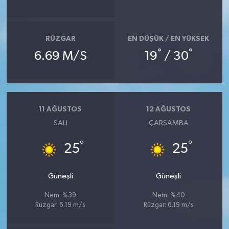
RÜZGAR
EN DÜŞÜK / EN YÜKSEK
°
°
6.69 M/S
19
/ 30
11 AĞUSTOS
12 AĞUSTOS
SALI
ÇARŞAMBA
°
°
25
25
Güneşli
Güneşli
Nem: %39
Nem: %40
Rüzgar: 6.19 m/s
Rüzgar: 6.19 m/s