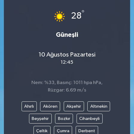
°
28
Güneşli
10 Ağustos Pazartesi
12:45
Nem: %33, Basınç: 1011 hpa hPa,
Rüzgar: 6.69 m/s
Ahırlı
Akören
Akşehir
Altınekin
Beyşehir
Bozkır
Cihanbeyli
Çeltik
Çumra
Derbent