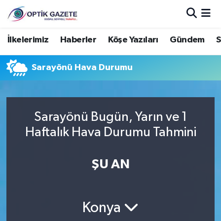
Nöbetçi Eczaneler
İlkelerimiz
Haberler
Köşe Yazıları
Gündem
S
Hava Durumu
Sarayönü Hava Durumu
İstanbul Namaz Vakitleri
Trafik Durumu
Sarayönü Bugün, Yarın ve 1
Haftalık Hava Durumu Tahmini
Süper Lig Puan Durumu ve Fikstür
ŞU AN
Tüm Manşetler
Son Dakika Haberleri
Konya
Haber Arşivi