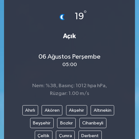
°
19
Açık
06 Ağustos Perşembe
05:00
Nem: %38, Basınç: 1012 hpa hPa,
Rüzgar: 1.00 m/s
Ahırlı
Akören
Akşehir
Altınekin
Beyşehir
Bozkır
Cihanbeyli
Çeltik
Çumra
Derbent