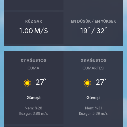
RÜZGAR
EN DÜŞÜK / EN YÜKSEK
°
°
1.00 M/S
19
/ 32
07 AĞUSTOS
08 AĞUSTOS
CUMA
CUMARTESI
°
°
27
27
Güneşli
Güneşli
Nem: %28
Nem: %31
Rüzgar: 3.89 m/s
Rüzgar: 5.39 m/s