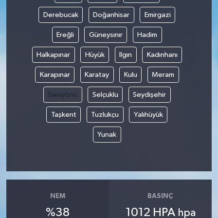
Derebucak
Doğanhisar
Emirgazi
Ereğli
Güneysınır
Hadim
Halkapınar
Hüyük
Ilgın
Kadınhanı
Karapınar
Karatay
Kulu
Meram
Sarayönü
Selçuklu
Seydişehir
Taşkent
Tuzlukçu
Yalıhüyük
Yunak
NEM
BASINÇ
%38
1012 HPA
hpa