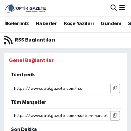
Nöbetçi Eczaneler
İlkelerimiz
Haberler
Köşe Yazıları
Gündem
S
Hava Durumu
RSS Bağlantıları
İstanbul Namaz Vakitleri
Genel Bağlantılar
Trafik Durumu
Tüm İçerik
Süper Lig Puan Durumu ve Fikstür
Tüm Manşetler
Tüm Manşetler
Son Dakika Haberleri
Haber Arşivi
Son Dakika