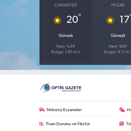
CUMARTESI
PAZAR
°
20
17
Güneşli
Güneşli
Nem: %49
Nem: %69
Rüzgar: 3.81 m/s
Rüzgar: 4.11 m/
Nöbetçi Eczaneler
H
Puan Durumu ve Fikstür
Tü