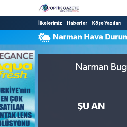
Nöbetçi Eczaneler
İlkelerimiz
Haberler
Köşe Yazıları
Narman Hava Duru
Hava Durumu
İstanbul Namaz Vakitleri
Narman Bugü
Trafik Durumu
Süper Lig Puan Durumu ve Fikstür
Tüm Manşetler
ŞU AN
Son Dakika Haberleri
Haber Arşivi