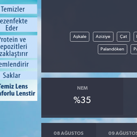
Aşkale
Aziziye
Çat
Palandöken
P
NEM
%35
08 AĞUSTOS
09 AĞUSTO