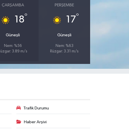
ÇARŞAMBA
PERŞEMBE
°
°
18
17
Güneşli
Güneşli
Nem: %56
Nem: %63
Rüzgar: 3.89 m/s
Rüzgar: 3.31 m/s
Trafik Durumu
Haber Arşivi