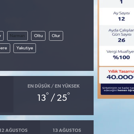
y
Narman
Oltu
Olur
ere
Yakutiye
EN DÜŞÜK / EN YÜKSEK
°
°
13
/ 25
12 AĞUSTOS
13 AĞUSTOS