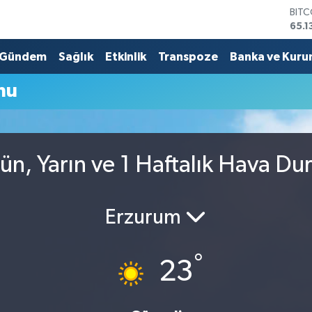
BIT
65.1
DOL
47,
Gündem
Sağlık
Etkinlik
Transpoze
Banka ve Kuru
EUR
55,1
mu
STER
64,
GRA
6618
BİST
n, Yarın ve 1 Haftalık Hava Du
13.7
Erzurum
°
23