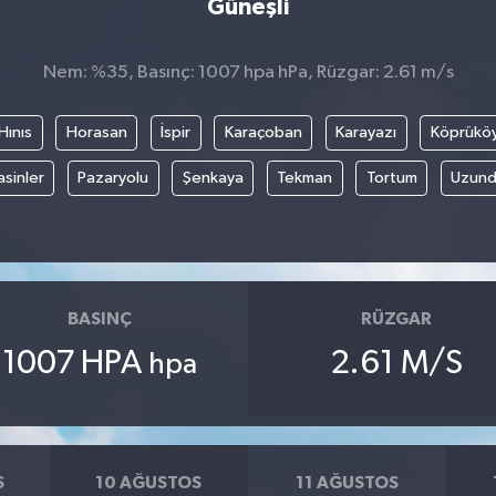
Güneşli
Nem: %35, Basınç: 1007 hpa hPa, Rüzgar: 2.61 m/s
Hınıs
Horasan
İspir
Karaçoban
Karayazı
Köprükö
asinler
Pazaryolu
Şenkaya
Tekman
Tortum
Uzund
BASINÇ
RÜZGAR
1007 HPA
2.61 M/S
hpa
S
10 AĞUSTOS
11 AĞUSTOS