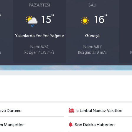
PAZARTESI
SALI
°
°
°
15
16
Yakınlarda Yer Yer Yağmur
Güneşli
Nem: %74
Nem: %67
s
Rüzgar: 4.39 m/s
Rüzgar: 3.19 m/s
ava Durumu
İstanbul Namaz Vakitleri
m Manşetler
Son Dakika Haberleri