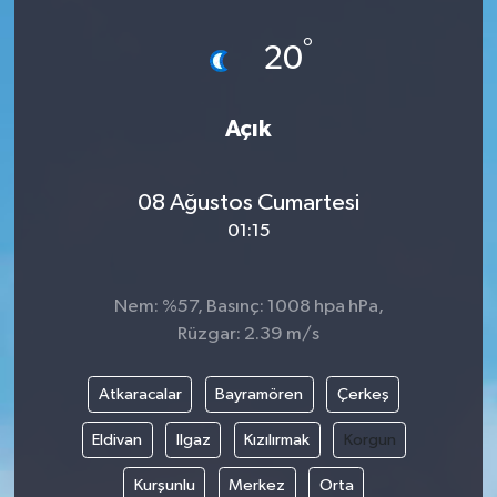
°
20
Açık
08 Ağustos Cumartesi
01:15
Nem: %57, Basınç: 1008 hpa hPa,
Rüzgar: 2.39 m/s
Atkaracalar
Bayramören
Çerkeş
Eldivan
Ilgaz
Kızılırmak
Korgun
Kurşunlu
Merkez
Orta