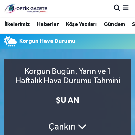
Nöbetçi Eczaneler
İlkelerimiz
Haberler
Köşe Yazıları
Gündem
S
Hava Durumu
Korgun Hava Durumu
İstanbul Namaz Vakitleri
Trafik Durumu
Korgun Bugün, Yarın ve 1
Haftalık Hava Durumu Tahmini
Süper Lig Puan Durumu ve Fikstür
ŞU AN
Tüm Manşetler
Son Dakika Haberleri
Çankırı
Haber Arşivi