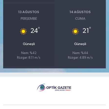
13 AĞUSTOS
14 AĞUSTOS
PERŞEMBE
CUMA
°
°
24
21
Güneşli
Güneşli
Nem: %42
Nem: %44
Rüzgar: 8.11 m/s
Rüzgar: 4.89 m/s