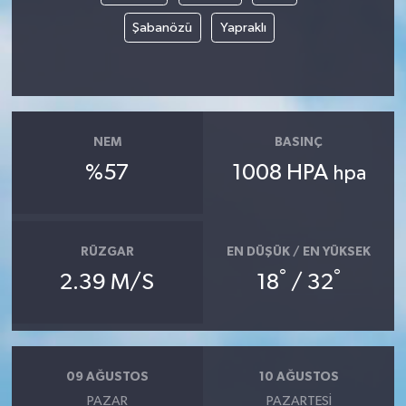
Şabanözü
Yapraklı
NEM
BASINÇ
%57
1008 HPA
hpa
RÜZGAR
EN DÜŞÜK / EN YÜKSEK
°
°
2.39 M/S
18
/ 32
09 AĞUSTOS
10 AĞUSTOS
PAZAR
PAZARTESI