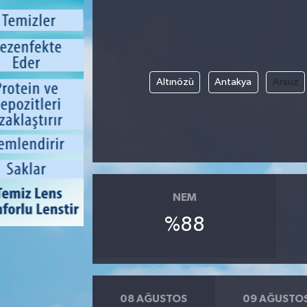
Altınözü
Antakya
Arsuz
NEM
%88
08 AĞUSTOS
09 AĞUSTO