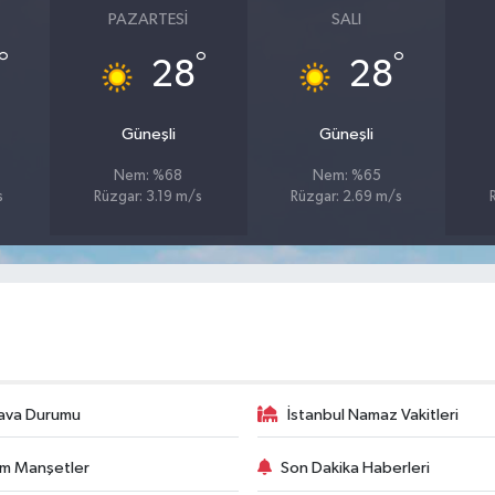
PAZARTESI
SALI
°
°
°
28
28
Güneşli
Güneşli
Nem: %68
Nem: %65
s
Rüzgar: 3.19 m/s
Rüzgar: 2.69 m/s
ava Durumu
İstanbul Namaz Vakitleri
m Manşetler
Son Dakika Haberleri