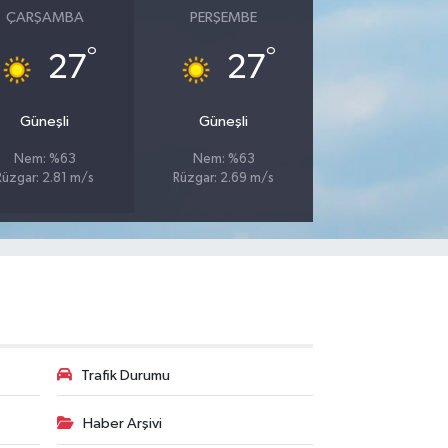
ÇARŞAMBA
PERŞEMBE
°
°
27
27
Güneşli
Güneşli
Nem: %63
Nem: %63
Rüzgar: 2.81 m/s
Rüzgar: 2.69 m/s
Trafik Durumu
Haber Arşivi