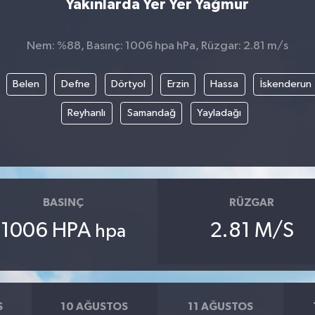
Yakınlarda Yer Yer Yağmur
Nem: %88, Basınç: 1006 hpa hPa, Rüzgar: 2.81 m/s
Belen
Defne
Dörtyol
Erzin
Hassa
İskenderun
Reyhanlı
Samandağ
Yayladağı
BASINÇ
RÜZGAR
1006 HPA
2.81 M/S
hpa
S
10 AĞUSTOS
11 AĞUSTOS