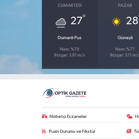
CUMARTESI
PAZAR
°
27
28
Dumanlı Pus
Güneşli
Nem: %79
Nem: %77
Rüzgar: 3.81 m/s
Rüzgar: 3.11 m/
Nöbetçi Eczaneler
H
Puan Durumu ve Fikstür
Tü