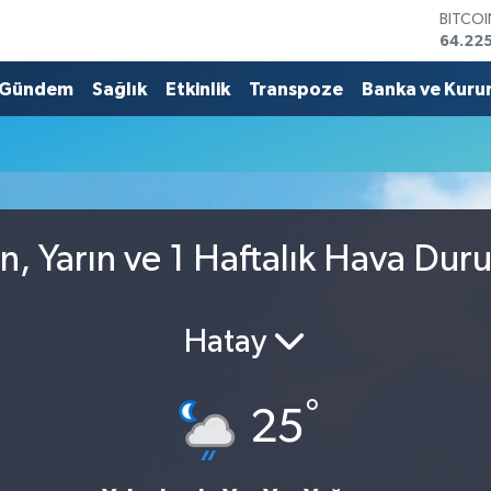
BITCO
64.225
DOLA
47,714
Gündem
Sağlık
Etkinlik
Transpoze
Banka ve Kuru
EURO
55,03
STERLİ
64,24
GRAM 
6510.
BİST1
n, Yarın ve 1 Haftalık Hava Dur
13.799
Hatay
°
25