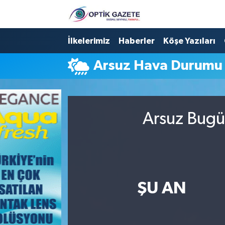
Nöbetçi Eczaneler
İlkelerimiz
Haberler
Köşe Yazıları
Arsuz Hava Durumu
Hava Durumu
İstanbul Namaz Vakitleri
Arsuz Bugü
Trafik Durumu
Süper Lig Puan Durumu ve Fikstür
Tüm Manşetler
ŞU AN
Son Dakika Haberleri
Haber Arşivi