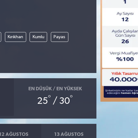
Kırıkhan
Kumlu
Payas
EN DÜŞÜK / EN YÜKSEK
°
°
25
/ 30
12 AĞUSTOS
13 AĞUSTOS