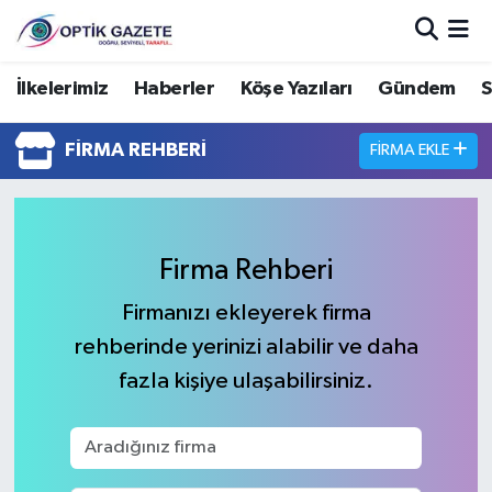
Nöbetçi Eczaneler
İlkelerimiz
Haberler
Köşe Yazıları
Gündem
S
Hava Durumu
FIRMA REHBERI
FIRMA EKLE
İstanbul Namaz Vakitleri
Trafik Durumu
Firma Rehberi
Süper Lig Puan Durumu ve Fikstür
Firmanızı ekleyerek firma
rehberinde yerinizi alabilir ve daha
Tüm Manşetler
fazla kişiye ulaşabilirsiniz.
Son Dakika Haberleri
Haber Arşivi