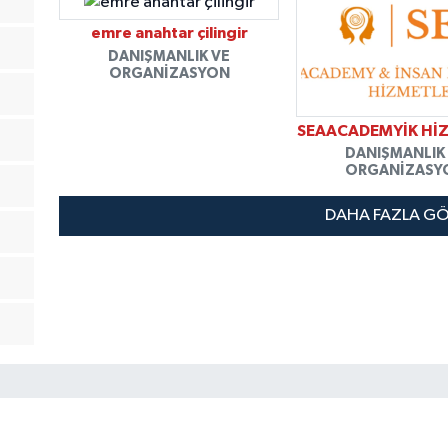
emre anahtar çilingir
DANIŞMANLIK VE
ORGANIZASYON
SEAACADEMYİK Hİ
DANIŞMANLIK
ORGANIZASY
DAHA FAZLA G