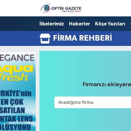
Nöbetçi Eczaneler
İlkelerimiz
Haberler
Köşe Yazıları
FIRMA REHBERI
Hava Durumu
İstanbul Namaz Vakitleri
Trafik Durumu
Süper Lig Puan Durumu ve Fikstür
Firmanızı ekleyerek
Tüm Manşetler
Son Dakika Haberleri
Haber Arşivi