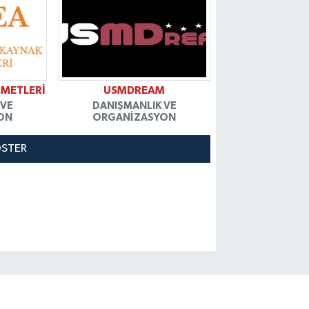
ZMETLERİ
USMDREAM
 VE
DANIŞMANLIK VE
ON
ORGANIZASYON
ÖSTER