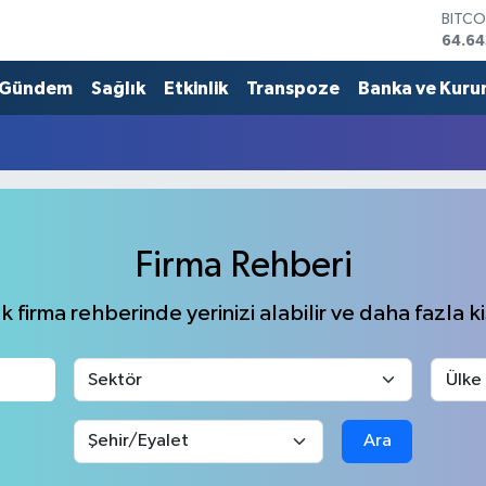
BITCO
64.64
DOLA
47,6
Gündem
Sağlık
Etkinlik
Transpoze
Banka ve Kuru
EURO
55,0
STERL
64,2
GRAM
6513.
BİST1
Firma Rehberi
13.79
 firma rehberinde yerinizi alabilir ve daha fazla kiş
Ara