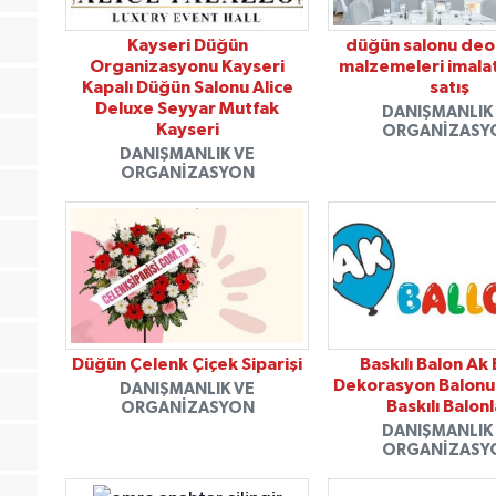
Kayseri Düğün
düğün salonu de
Organizasyonu Kayseri
malzemeleri imala
Kapalı Düğün Salonu Alice
satış
Deluxe Seyyar Mutfak
DANIŞMANLIK
Kayseri
ORGANIZASY
DANIŞMANLIK VE
ORGANIZASYON
Düğün Çelenk Çiçek Siparişi
Baskılı Balon Ak
Dekorasyon Balonu
DANIŞMANLIK VE
Baskılı Balon
ORGANIZASYON
DANIŞMANLIK
ORGANIZASY