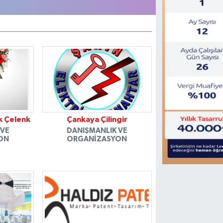
k Çelenk
Çankaya Çilingir
 VE
DANIŞMANLIK VE
ON
ORGANIZASYON