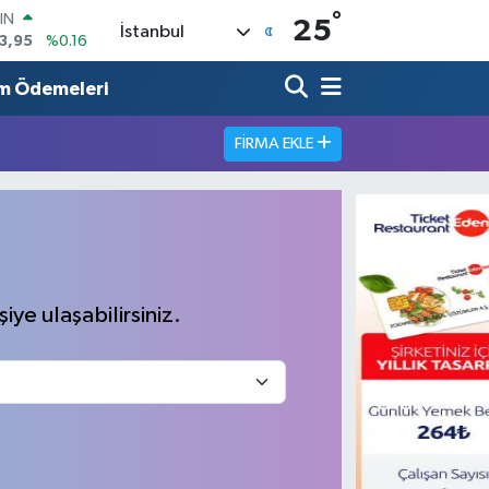
°
IN
25
İstanbul
3,95
%0.16
R
006
%0.06
m Ödemeleri
250
%0.02
FIRMA EKLE
İN
398
%0.2
 ALTIN
94
%0.32
00
9
%70
iye ulaşabilirsiniz.