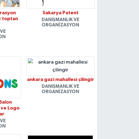
orasyon
Sakarya Patent
t toptan
DANIŞMANLIK VE
ORGANIZASYON
 VE
ON
ankara gazi mahallesi çilingir
DANIŞMANLIK VE
ORGANIZASYON
 Balon
 ve Logo
lar
 VE
ON