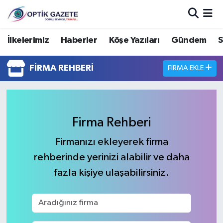
Nöbetçi Eczaneler
İlkelerimiz
Haberler
Köşe Yazıları
Gündem
S
Hava Durumu
FIRMA REHBERI
FIRMA EKLE
İstanbul Namaz Vakitleri
Trafik Durumu
Firma Rehberi
Süper Lig Puan Durumu ve Fikstür
Firmanızı ekleyerek firma
rehberinde yerinizi alabilir ve daha
Tüm Manşetler
fazla kişiye ulaşabilirsiniz.
Son Dakika Haberleri
Haber Arşivi