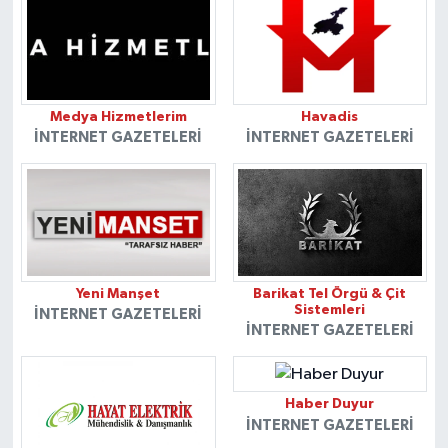
Medya Hizmetlerim
Havadis
İNTERNET GAZETELERI
İNTERNET GAZETELERI
Yeni Manşet
Barikat Tel Örgü & Çit
Sistemleri
İNTERNET GAZETELERI
İNTERNET GAZETELERI
Haber Duyur
İNTERNET GAZETELERI