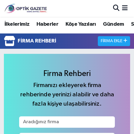
Nöbetçi Eczaneler
İlkelerimiz
Haberler
Köşe Yazıları
Gündem
S
Hava Durumu
FIRMA REHBERI
FIRMA EKLE
İstanbul Namaz Vakitleri
Trafik Durumu
Firma Rehberi
Süper Lig Puan Durumu ve Fikstür
Firmanızı ekleyerek firma
rehberinde yerinizi alabilir ve daha
Tüm Manşetler
fazla kişiye ulaşabilirsiniz.
Son Dakika Haberleri
Haber Arşivi