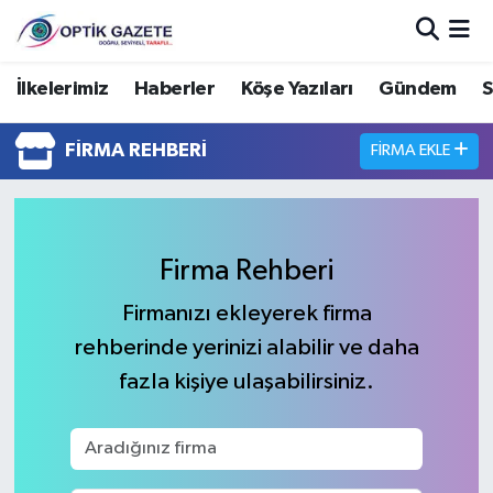
Nöbetçi Eczaneler
İlkelerimiz
Haberler
Köşe Yazıları
Gündem
S
Hava Durumu
FIRMA REHBERI
FIRMA EKLE
İstanbul Namaz Vakitleri
Trafik Durumu
Firma Rehberi
Süper Lig Puan Durumu ve Fikstür
Firmanızı ekleyerek firma
rehberinde yerinizi alabilir ve daha
Tüm Manşetler
fazla kişiye ulaşabilirsiniz.
Son Dakika Haberleri
Haber Arşivi