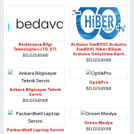
Bedavaysa Bilgi
Arduino Sim800C Arduino
Teknolojileri LTD. ŞTİ.
Sim800L Hiber Bilişim
Arduino Geliştirme Kartı
BILGISAYAR
BILGISAYAR
OptikPro
BILGISAYAR
Ankara Bilgisayar Teknik
Servis
BILGISAYAR
Green Medya
BILGISAYAR
Packardbell Laptop Servisi