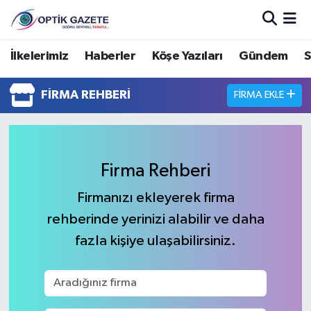
Nöbetçi Eczaneler
İlkelerimiz
Haberler
Köşe Yazıları
Gündem
S
Hava Durumu
FIRMA REHBERI
FIRMA EKLE
İstanbul Namaz Vakitleri
Trafik Durumu
Firma Rehberi
Süper Lig Puan Durumu ve Fikstür
Firmanızı ekleyerek firma
rehberinde yerinizi alabilir ve daha
Tüm Manşetler
fazla kişiye ulaşabilirsiniz.
Son Dakika Haberleri
Haber Arşivi