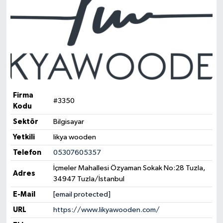
Firma
#3350
Kodu
Sektör
Bilgisayar
Yetkili
likya wooden
Telefon
05307605357
İçmeler Mahallesi Özyaman Sokak No:28 Tuzla,
Adres
34947 Tuzla/İstanbul
E-Mail
[email protected]
URL
https://www.likyawooden.com/