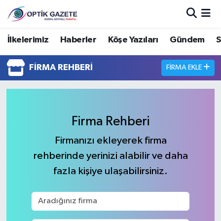
Nöbetçi Eczaneler
İlkelerimiz
Haberler
Köşe Yazıları
Gündem
S
Hava Durumu
FIRMA REHBERI
FIRMA EKLE
İstanbul Namaz Vakitleri
Trafik Durumu
Firma Rehberi
Süper Lig Puan Durumu ve Fikstür
Firmanızı ekleyerek firma
rehberinde yerinizi alabilir ve daha
Tüm Manşetler
fazla kişiye ulaşabilirsiniz.
Son Dakika Haberleri
Haber Arşivi