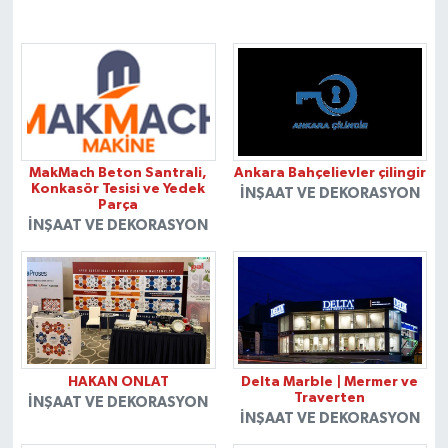
MakMach Beton Santrali,
Ankara Bahçelievler çilingir
Konkasör Tesisi ve Yedek
İNŞAAT VE DEKORASYON
Parça
İNŞAAT VE DEKORASYON
HAKAN ONLAT
Delta Marble | Mermer ve
Traverten
İNŞAAT VE DEKORASYON
İNŞAAT VE DEKORASYON