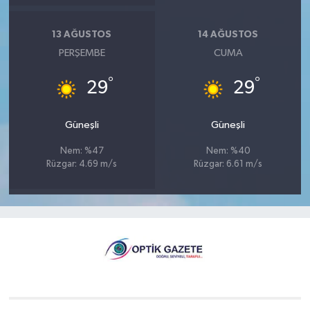
13 AĞUSTOS
14 AĞUSTOS
PERŞEMBE
CUMA
°
°
29
29
Güneşli
Güneşli
Nem: %47
Nem: %40
Rüzgar: 4.69 m/s
Rüzgar: 6.61 m/s