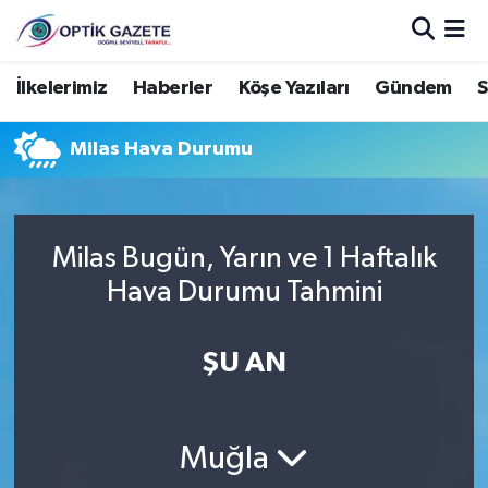
Nöbetçi Eczaneler
İlkelerimiz
Haberler
Köşe Yazıları
Gündem
S
Hava Durumu
Milas Hava Durumu
İstanbul Namaz Vakitleri
Trafik Durumu
Milas Bugün, Yarın ve 1 Haftalık
Hava Durumu Tahmini
Süper Lig Puan Durumu ve Fikstür
ŞU AN
Tüm Manşetler
Son Dakika Haberleri
Muğla
Haber Arşivi