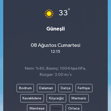
°
33
Güneşli
08 Ağustos Cumartesi
12:15
Nem: %40, Basınç: 1004 hpa hPa,
Rüzgar: 3.00 m/s
Bodrum
Dalaman
Datça
Fethiye
Kavaklıdere
Köyceğiz
Marmaris
Menteşe
Milas
Ortaca