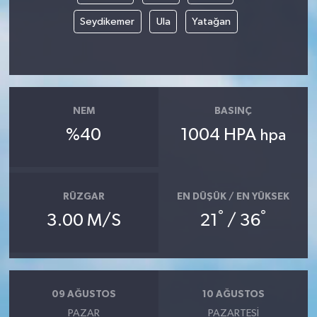
Seydikemer
Ula
Yatağan
NEM
BASINÇ
%40
1004 HPA
hpa
RÜZGAR
EN DÜŞÜK / EN YÜKSEK
°
°
3.00 M/S
21
/ 36
09 AĞUSTOS
10 AĞUSTOS
PAZAR
PAZARTESI