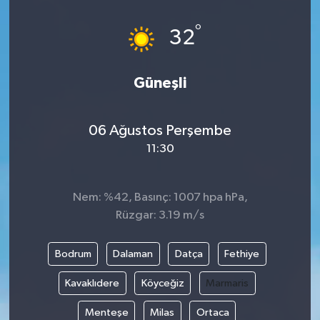
°
32
Güneşli
06 Ağustos Perşembe
11:30
Nem: %42, Basınç: 1007 hpa hPa,
Rüzgar: 3.19 m/s
Bodrum
Dalaman
Datça
Fethiye
Kavaklıdere
Köyceğiz
Marmaris
Menteşe
Milas
Ortaca