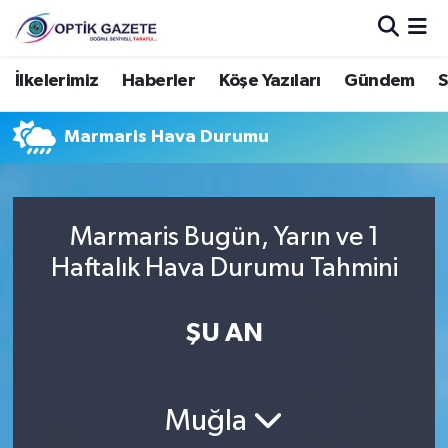
Nöbetçi Eczaneler
İlkelerimiz
Haberler
Köşe Yazıları
Gündem
S
Hava Durumu
Marmaris Hava Durumu
İstanbul Namaz Vakitleri
Trafik Durumu
Marmaris Bugün, Yarın ve 1
Haftalık Hava Durumu Tahmini
Süper Lig Puan Durumu ve Fikstür
ŞU AN
Tüm Manşetler
Son Dakika Haberleri
Muğla
Haber Arşivi