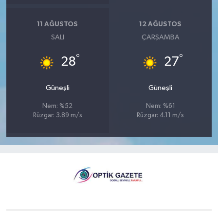
11 AĞUSTOS
12 AĞUSTOS
SALI
ÇARŞAMBA
°
°
28
27
Güneşli
Güneşli
Nem: %52
Nem: %61
Rüzgar: 3.89 m/s
Rüzgar: 4.11 m/s