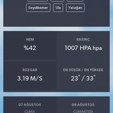
Seydikemer
Ula
Yatağan
NEM
BASINÇ
%42
1007 HPA
hpa
RÜZGAR
EN DÜŞÜK / EN YÜKSEK
°
°
3.19 M/S
23
/ 33
07 AĞUSTOS
08 AĞUSTOS
CUMA
CUMARTESI