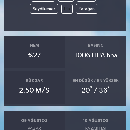
Seydikemer
Ula
Yatağan
NEM
BASINÇ
%27
1006 HPA
hpa
RÜZGAR
EN DÜŞÜK / EN YÜKSEK
°
°
2.50 M/S
20
/ 36
09 AĞUSTOS
10 AĞUSTOS
PAZAR
PAZARTESI