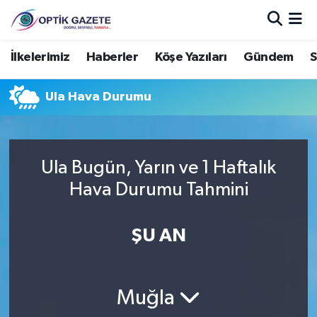
Nöbetçi Eczaneler
İlkelerimiz
Haberler
Köşe Yazıları
Gündem
S
Hava Durumu
Ula Hava Durumu
İstanbul Namaz Vakitleri
Trafik Durumu
Ula Bugün, Yarın ve 1 Haftalık
Hava Durumu Tahmini
Süper Lig Puan Durumu ve Fikstür
ŞU AN
Tüm Manşetler
Son Dakika Haberleri
Muğla
Haber Arşivi