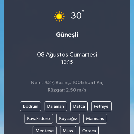
°
30
Güneşli
08 Ağustos Cumartesi
19:15
Nem: %27, Basınç: 1006 hpa hPa,
Rüzgar: 2.50 m/s
Bodrum
Dalaman
Datça
Fethiye
Kavaklıdere
Köyceğiz
Marmaris
Menteşe
Milas
Ortaca