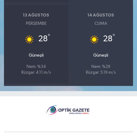
13 AĞUSTOS
14 AĞUSTOS
PERŞEMBE
CUMA
°
°
28
28
Güneşli
Güneşli
Nem: %34
Nem: %29
Rüzgar: 4.11 m/s
Rüzgar: 5.19 m/s