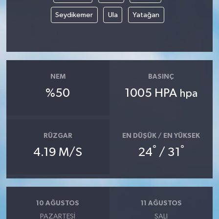
Seydikemer
Ula
Yatağan
NEM
BASINÇ
%50
1005 HPA
hpa
RÜZGAR
EN DÜŞÜK / EN YÜKSEK
°
°
4.19 M/S
24
/ 31
10 AĞUSTOS
11 AĞUSTOS
PAZARTESI
SALI