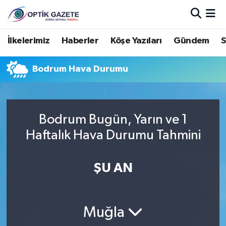
Nöbetçi Eczaneler
İlkelerimiz
Haberler
Köşe Yazıları
Gündem
S
Hava Durumu
Bodrum Hava Durumu
İstanbul Namaz Vakitleri
Trafik Durumu
Bodrum Bugün, Yarın ve 1
Haftalık Hava Durumu Tahmini
Süper Lig Puan Durumu ve Fikstür
ŞU AN
Tüm Manşetler
Son Dakika Haberleri
Muğla
Haber Arşivi