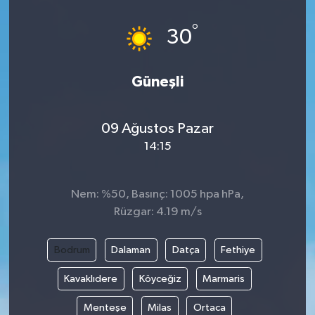
°
30
Güneşli
09 Ağustos Pazar
14:15
Nem: %50, Basınç: 1005 hpa hPa,
Rüzgar: 4.19 m/s
Bodrum
Dalaman
Datça
Fethiye
Kavaklıdere
Köyceğiz
Marmaris
Menteşe
Milas
Ortaca