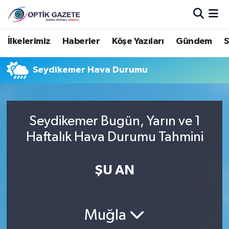
Nöbetçi Eczaneler
İlkelerimiz
Haberler
Köşe Yazıları
Gündem
S
Hava Durumu
Seydikemer Hava Durumu
İstanbul Namaz Vakitleri
Trafik Durumu
Seydikemer Bugün, Yarın ve 1
Haftalık Hava Durumu Tahmini
Süper Lig Puan Durumu ve Fikstür
ŞU AN
Tüm Manşetler
Son Dakika Haberleri
Muğla
Haber Arşivi