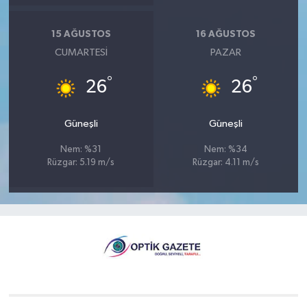
15 AĞUSTOS
16 AĞUSTOS
CUMARTESI
PAZAR
°
°
26
26
Güneşli
Güneşli
Nem: %31
Nem: %34
Rüzgar: 5.19 m/s
Rüzgar: 4.11 m/s