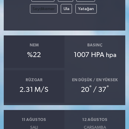
Seydikemer
Ula
Yatağan
NEM
BASINÇ
%22
1007 HPA
hpa
RÜZGAR
EN DÜŞÜK / EN YÜKSEK
°
°
2.31 M/S
20
/ 37
11 AĞUSTOS
12 AĞUSTOS
SALI
ÇARŞAMBA