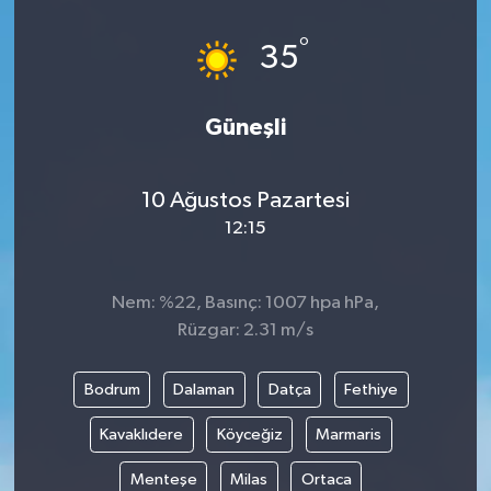
°
35
Güneşli
10 Ağustos Pazartesi
12:15
Nem: %22, Basınç: 1007 hpa hPa,
Rüzgar: 2.31 m/s
Bodrum
Dalaman
Datça
Fethiye
Kavaklıdere
Köyceğiz
Marmaris
Menteşe
Milas
Ortaca