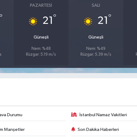
PAZARTESI
SALI
°
°
°
21
21
Güneşli
Güneşli
Nem: %48
Nem: %49
s
Rüzgar: 5.19 m/s
Rüzgar: 5.39 m/s
ava Durumu
İstanbul Namaz Vakitleri
m Manşetler
Son Dakika Haberleri