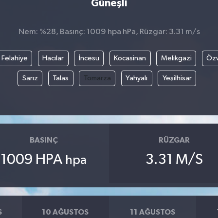
Güneşli
Nem: %28, Basınç: 1009 hpa hPa, Rüzgar: 3.31 m/s
Felahiye
Hacılar
İncesu
Kocasinan
Melikgazi
Öz
Sarız
Talas
Tomarza
Yahyalı
Yeşilhisar
BASINÇ
RÜZGAR
1009 HPA
3.31 M/S
hpa
S
10 AĞUSTOS
11 AĞUSTOS