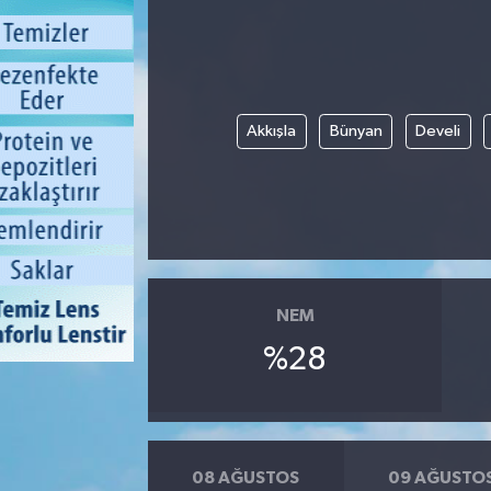
Akkışla
Bünyan
Develi
NEM
%28
08 AĞUSTOS
09 AĞUSTO