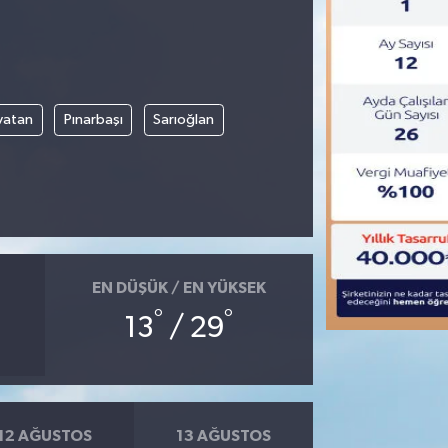
vatan
Pınarbaşı
Sarıoğlan
EN DÜŞÜK / EN YÜKSEK
°
°
13
/ 29
12 AĞUSTOS
13 AĞUSTOS