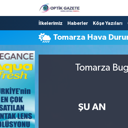
Nöbetçi Eczaneler
İlkelerimiz
Haberler
Köşe Yazıları
Tomarza Hava Dur
Hava Durumu
İstanbul Namaz Vakitleri
Tomarza Bugü
Trafik Durumu
Süper Lig Puan Durumu ve Fikstür
Tüm Manşetler
ŞU AN
Son Dakika Haberleri
Haber Arşivi