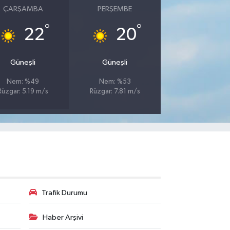
ÇARŞAMBA
PERŞEMBE
°
°
22
20
Güneşli
Güneşli
Nem: %49
Nem: %53
Rüzgar: 5.19 m/s
Rüzgar: 7.81 m/s
Trafik Durumu
Haber Arşivi