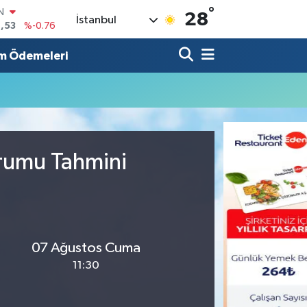
°
IN
28
İstanbul
,53
%-0.76
R
69
%0.17
m Ödemeleri
65
%0.01
N
7
%0.02
ALTIN
1
%1.44
0
urumu Tahmini
%64
07 Ağustos Cuma
11:30