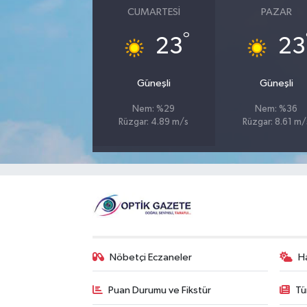
CUMARTESI
PAZAR
°
23
23
Güneşli
Güneşli
Nem: %29
Nem: %36
Rüzgar: 4.89 m/s
Rüzgar: 8.61 m/
Nöbetçi Eczaneler
H
Puan Durumu ve Fikstür
Tü