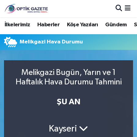
Nöbetçi Eczaneler
İlkelerimiz
Haberler
Köşe Yazıları
Gündem
S
Hava Durumu
Melikgazi Hava Durumu
İstanbul Namaz Vakitleri
Trafik Durumu
Melikgazi Bugün, Yarın ve 1
Haftalık Hava Durumu Tahmini
Süper Lig Puan Durumu ve Fikstür
ŞU AN
Tüm Manşetler
Son Dakika Haberleri
Kayseri
Haber Arşivi