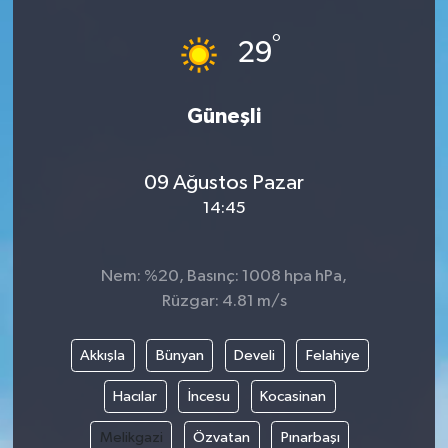
°
29
Güneşli
09 Ağustos Pazar
14:45
Nem: %20, Basınç: 1008 hpa hPa,
Rüzgar: 4.81 m/s
Akkışla
Bünyan
Develi
Felahiye
Hacılar
İncesu
Kocasinan
Melikgazi
Özvatan
Pınarbaşı