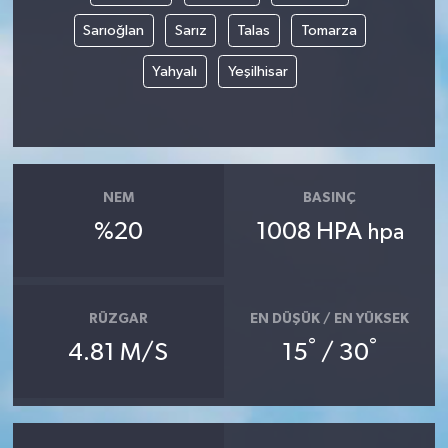
Sarıoğlan
Sarız
Talas
Tomarza
Yahyalı
Yeşilhisar
NEM
BASINÇ
%20
1008 HPA
hpa
RÜZGAR
EN DÜŞÜK / EN YÜKSEK
°
°
4.81 M/S
15
/ 30