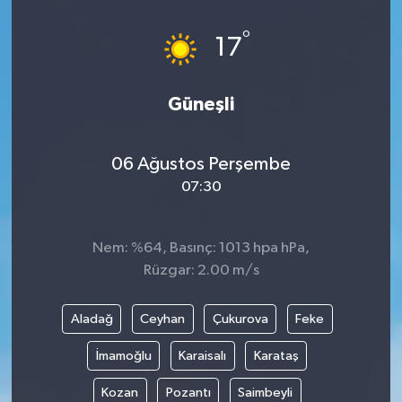
°
17
Güneşli
06 Ağustos Perşembe
07:30
Nem: %64, Basınç: 1013 hpa hPa,
Rüzgar: 2.00 m/s
Aladağ
Ceyhan
Çukurova
Feke
İmamoğlu
Karaisalı
Karataş
Kozan
Pozantı
Saimbeyli