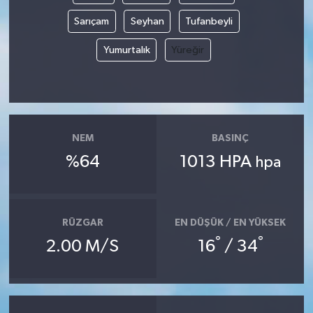
Sarıçam
Seyhan
Tufanbeyli
Yumurtalık
Yüreğir
NEM
BASINÇ
%64
1013 HPA
hpa
RÜZGAR
EN DÜŞÜK / EN YÜKSEK
°
°
2.00 M/S
16
/ 34