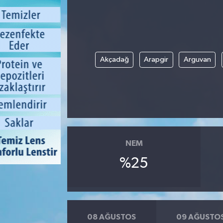
Akçadağ
Arapgir
Arguvan
NEM
%25
08 AĞUSTOS
09 AĞUSTO