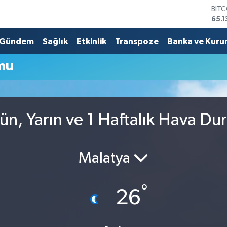
BIT
65.1
DOL
47,
Gündem
Sağlık
Etkinlik
Transpoze
Banka ve Kuru
EUR
55,
mu
STE
64,
GRA
664
BİS
n, Yarın ve 1 Haftalık Hava D
13.7
Malatya
°
26