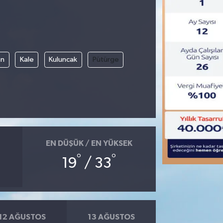
an
Kale
Kuluncak
Pütürge
EN DÜŞÜK / EN YÜKSEK
°
°
19
/ 33
12 AĞUSTOS
13 AĞUSTOS