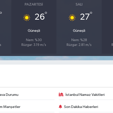
PAZARTESI
SALI
°
°
°
26
27
Güneşli
Güneşli
Nem: %30
Nem: %28
s
Rüzgar: 3.19 m/s
Rüzgar: 2.81 m/s
ava Durumu
İstanbul Namaz Vakitleri
m Manşetler
Son Dakika Haberleri