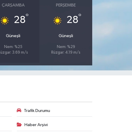
ÇARŞAMBA
PERŞEMBE
°
°
28
28
Güneşli
Güneşli
Nem: %25
Nem: %29
Rüzgar: 3.69 m/s
Rüzgar: 4.19 m/s
Trafik Durumu
Haber Arşivi