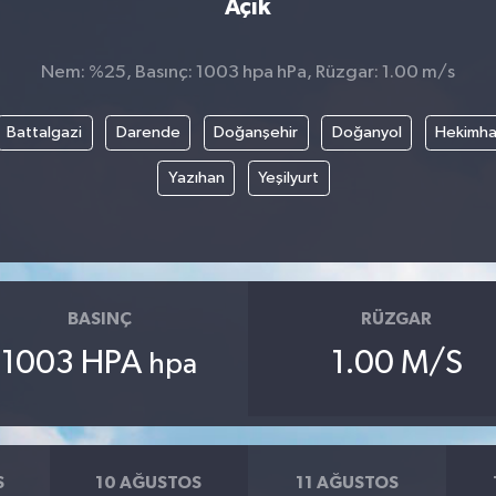
Açık
Nem: %25, Basınç: 1003 hpa hPa, Rüzgar: 1.00 m/s
Battalgazi
Darende
Doğanşehir
Doğanyol
Hekimh
Yazıhan
Yeşilyurt
BASINÇ
RÜZGAR
1003 HPA
1.00 M/S
hpa
S
10 AĞUSTOS
11 AĞUSTOS