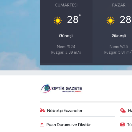
CUMARTESI
PAZAR
°
28
28
Güneşli
Güneşli
Nem: %24
Nem: %25
Rüzgar: 3.39 m/s
Rüzgar: 5.81 m/
Nöbetçi Eczaneler
H
Puan Durumu ve Fikstür
Tü