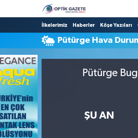
Nöbetçi Eczaneler
İlkelerimiz
Haberler
Köşe Yazıları
Pütürge Hava Duru
Hava Durumu
İstanbul Namaz Vakitleri
Pütürge Bugü
Trafik Durumu
Süper Lig Puan Durumu ve Fikstür
Tüm Manşetler
ŞU AN
Son Dakika Haberleri
Haber Arşivi