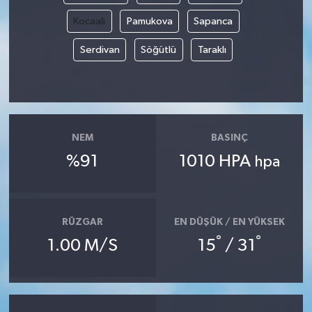
Kocaali
Pamukova
Sapanca
Serdivan
Söğütlü
Taraklı
NEM
BASINÇ
%91
1010 HPA
hpa
RÜZGAR
EN DÜŞÜK / EN YÜKSEK
°
°
1.00 M/S
15
/ 31