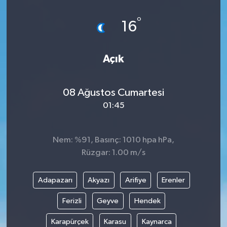
°
16
Açık
08 Ağustos Cumartesi
01:45
Nem: %91, Basınç: 1010 hpa hPa,
Rüzgar: 1.00 m/s
Adapazarı
Akyazı
Arifiye
Erenler
Ferizli
Geyve
Hendek
Karapürçek
Karasu
Kaynarca