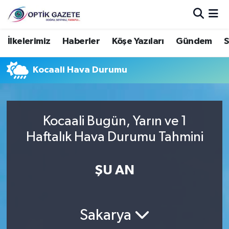
Nöbetçi Eczaneler
İlkelerimiz
Haberler
Köşe Yazıları
Gündem
S
Hava Durumu
Kocaali Hava Durumu
İstanbul Namaz Vakitleri
Trafik Durumu
Kocaali Bugün, Yarın ve 1
Haftalık Hava Durumu Tahmini
Süper Lig Puan Durumu ve Fikstür
ŞU AN
Tüm Manşetler
Son Dakika Haberleri
Sakarya
Haber Arşivi