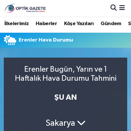
Nöbetçi Eczaneler
İlkelerimiz
Haberler
Köşe Yazıları
Gündem
S
Hava Durumu
Erenler Hava Durumu
İstanbul Namaz Vakitleri
Trafik Durumu
Erenler Bugün, Yarın ve 1
Haftalık Hava Durumu Tahmini
Süper Lig Puan Durumu ve Fikstür
ŞU AN
Tüm Manşetler
Son Dakika Haberleri
Sakarya
Haber Arşivi