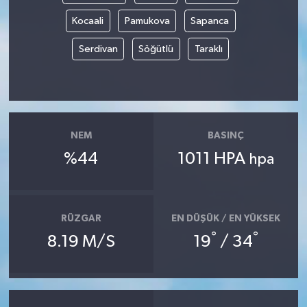
Kocaali
Pamukova
Sapanca
Serdivan
Söğütlü
Taraklı
NEM
BASINÇ
%44
1011 HPA
hpa
RÜZGAR
EN DÜŞÜK / EN YÜKSEK
°
°
8.19 M/S
19
/ 34