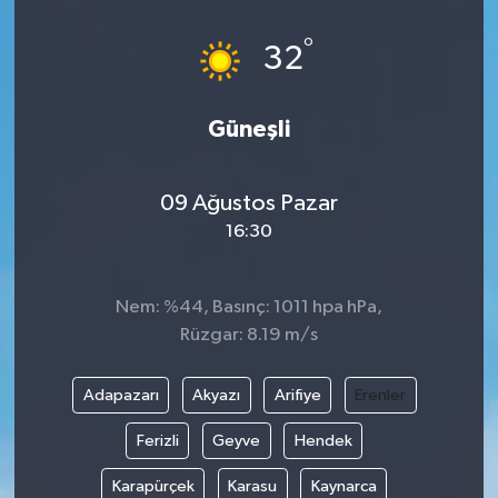
°
32
Güneşli
09 Ağustos Pazar
16:30
Nem: %44, Basınç: 1011 hpa hPa,
Rüzgar: 8.19 m/s
Adapazarı
Akyazı
Arifiye
Erenler
Ferizli
Geyve
Hendek
Karapürçek
Karasu
Kaynarca