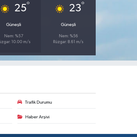
°
°
25
23
Güneşli
Güneşli
Nem: %57
Nem: %56
üzgar: 10.00 m/s
Rüzgar: 8.61 m/s
Trafik Durumu
Haber Arşivi