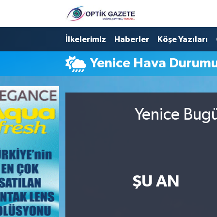
Nöbetçi Eczaneler
İlkelerimiz
Haberler
Köşe Yazıları
Yenice Hava Durum
Hava Durumu
İstanbul Namaz Vakitleri
Yenice Bugü
Trafik Durumu
Süper Lig Puan Durumu ve Fikstür
Tüm Manşetler
ŞU AN
Son Dakika Haberleri
Haber Arşivi