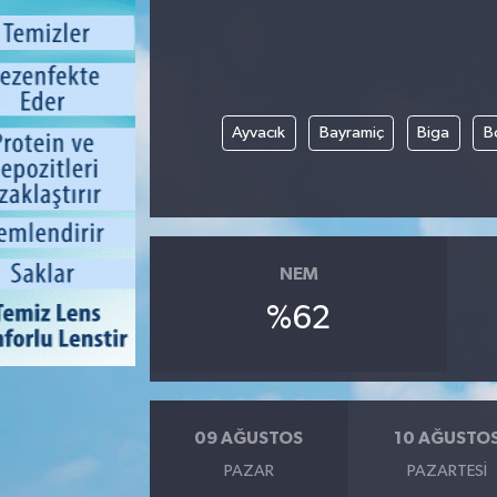
Ayvacık
Bayramiç
Biga
B
NEM
%62
09 AĞUSTOS
10 AĞUSTO
PAZAR
PAZARTESI