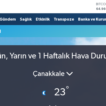
BITCO
64.96
DOLA
47,74
Gündem
Sağlık
Etkinlik
Transpoze
Banka ve Kuru
EURO
55,25
u
STERL
64,48
GRAM 
6660
BİST1
n, Yarın ve 1 Haftalık Hava Du
13.77
Çanakkale
°
23