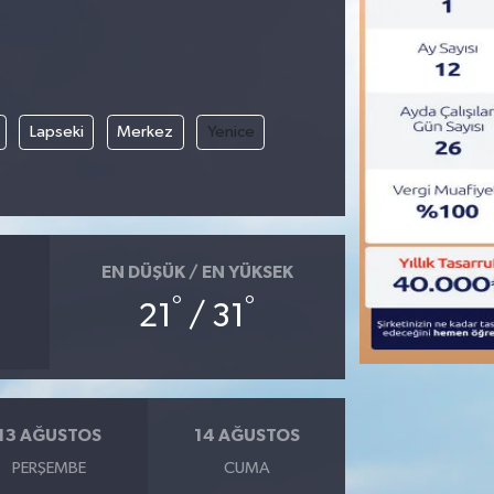
Lapseki
Merkez
Yenice
EN DÜŞÜK / EN YÜKSEK
°
°
21
/ 31
13 AĞUSTOS
14 AĞUSTOS
PERŞEMBE
CUMA