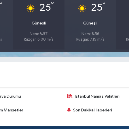
°
°
°
25
25
Güneşli
Güneşli
Nem: %57
Nem: %56
/s
Rüzgar: 6.00 m/s
Rüzgar: 7.19 m/s
R
ava Durumu
İstanbul Namaz Vakitleri
m Manşetler
Son Dakika Haberleri