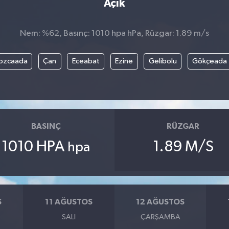
Açık
Nem: %62, Basınç: 1010 hpa hPa, Rüzgar: 1.89 m/s
ozcaada
Çan
Eceabat
Ezine
Gelibolu
Gökçeada
BASINÇ
RÜZGAR
1010 HPA
1.89 M/S
hpa
S
11 AĞUSTOS
12 AĞUSTOS
SALI
ÇARŞAMBA