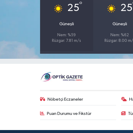
°
25
25
Güneşli
Güneşli
Nem: %59
Nem: %62
Rüzgar: 7.81 m/s
Rüzgar: 8.00 m
Nöbetçi Eczaneler
H
Puan Durumu ve Fikstür
Tü