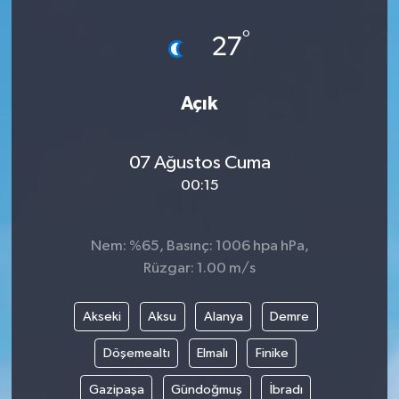
°
27
Açık
07 Ağustos Cuma
00:15
Nem: %65, Basınç: 1006 hpa hPa,
Rüzgar: 1.00 m/s
Akseki
Aksu
Alanya
Demre
Döşemealtı
Elmalı
Finike
Gazipaşa
Gündoğmuş
İbradı