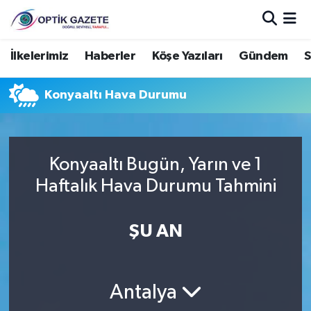
Nöbetçi Eczaneler
İlkelerimiz
Haberler
Köşe Yazıları
Gündem
S
Hava Durumu
Konyaaltı Hava Durumu
İstanbul Namaz Vakitleri
Trafik Durumu
Konyaaltı Bugün, Yarın ve 1
Haftalık Hava Durumu Tahmini
Süper Lig Puan Durumu ve Fikstür
ŞU AN
Tüm Manşetler
Son Dakika Haberleri
Antalya
Haber Arşivi