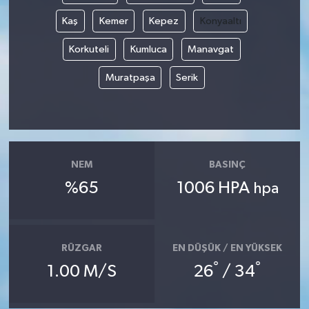
Kaş
Kemer
Kepez
Konyaaltı
Korkuteli
Kumluca
Manavgat
Muratpaşa
Serik
NEM
BASINÇ
%65
1006 HPA
hpa
RÜZGAR
EN DÜŞÜK / EN YÜKSEK
°
°
1.00 M/S
26
/ 34