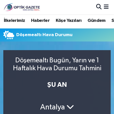
Nöbetçi Eczaneler
İlkelerimiz
Haberler
Köşe Yazıları
Gündem
S
Hava Durumu
Döşemealtı Hava Durumu
İstanbul Namaz Vakitleri
Trafik Durumu
Döşemealtı Bugün, Yarın ve 1
Haftalık Hava Durumu Tahmini
Süper Lig Puan Durumu ve Fikstür
ŞU AN
Tüm Manşetler
Son Dakika Haberleri
Antalya
Haber Arşivi