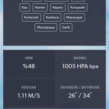
Kaş
Kemer
Kepez
Konyaaltı
Korkuteli
Kumluca
Manavgat
Muratpaşa
Serik
NEM
BASINÇ
%48
1005 HPA
hpa
RÜZGAR
EN DÜŞÜK / EN YÜKSEK
°
°
1.11 M/S
26
/ 34