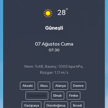
°
28
Güneşli
07 Ağustos Cuma
07:30
Nem: %48, Basınç: 1005 hpa hPa,
Rüzgar: 1.11 m/s
Akseki
Aksu
Alanya
Demre
Döşemealtı
Elmalı
Finike
Gazipaşa
Gündoğmuş
İbradı