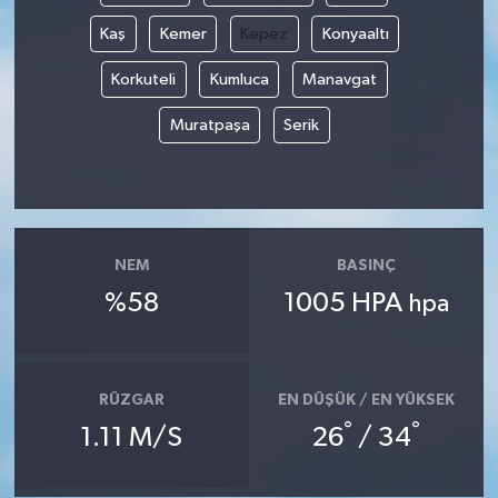
Kaş
Kemer
Kepez
Konyaaltı
Korkuteli
Kumluca
Manavgat
Muratpaşa
Serik
NEM
BASINÇ
%58
1005 HPA
hpa
RÜZGAR
EN DÜŞÜK / EN YÜKSEK
°
°
1.11 M/S
26
/ 34