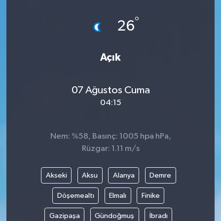
°
26
Açık
07 Ağustos Cuma
04:15
Nem: %58, Basınç: 1005 hpa hPa,
Rüzgar: 1.11 m/s
Akseki
Aksu
Alanya
Demre
Döşemealtı
Elmalı
Finike
Gazipaşa
Gündoğmuş
İbradı