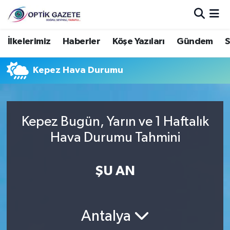
Nöbetçi Eczaneler
İlkelerimiz
Haberler
Köşe Yazıları
Gündem
S
Hava Durumu
Kepez Hava Durumu
İstanbul Namaz Vakitleri
Trafik Durumu
Kepez Bugün, Yarın ve 1 Haftalık
Hava Durumu Tahmini
Süper Lig Puan Durumu ve Fikstür
ŞU AN
Tüm Manşetler
Son Dakika Haberleri
Antalya
Haber Arşivi