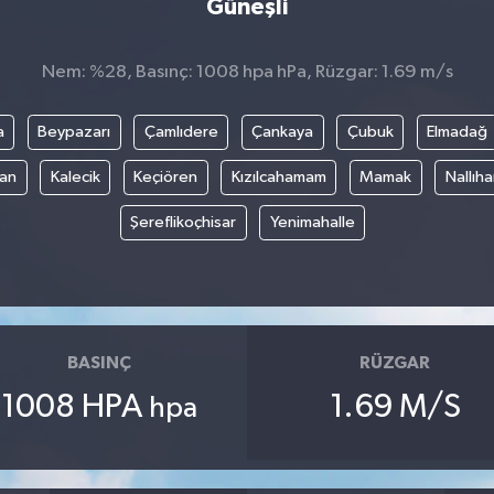
Güneşli
Nem: %28, Basınç: 1008 hpa hPa, Rüzgar: 1.69 m/s
a
Beypazarı
Çamlıdere
Çankaya
Çubuk
Elmadağ
an
Kalecik
Keçiören
Kızılcahamam
Mamak
Nallıh
Şereflikoçhisar
Yenimahalle
BASINÇ
RÜZGAR
1008 HPA
1.69 M/S
hpa