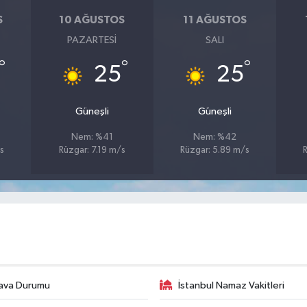
S
10 AĞUSTOS
11 AĞUSTOS
PAZARTESI
SALI
°
°
°
25
25
Güneşli
Güneşli
Nem: %41
Nem: %42
s
Rüzgar: 7.19 m/s
Rüzgar: 5.89 m/s
R
ava Durumu
İstanbul Namaz Vakitleri