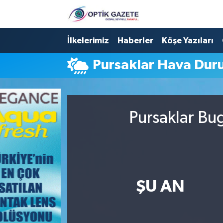
Nöbetçi Eczaneler
İlkelerimiz
Haberler
Köşe Yazıları
Pursaklar Hava Du
Hava Durumu
İstanbul Namaz Vakitleri
Pursaklar Bu
Trafik Durumu
Süper Lig Puan Durumu ve Fikstür
Tüm Manşetler
ŞU AN
Son Dakika Haberleri
Haber Arşivi