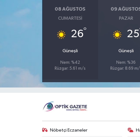
08 AĞUSTOS
09 AĞUSTO
CUMARTESI
PAZAR
°
26
25
Güneşli
Güneşli
Nem: %42
Nem: %36
Rüzgar: 5.61 m/s
Rüzgar: 8.69 m/
Nöbetçi Eczaneler
H