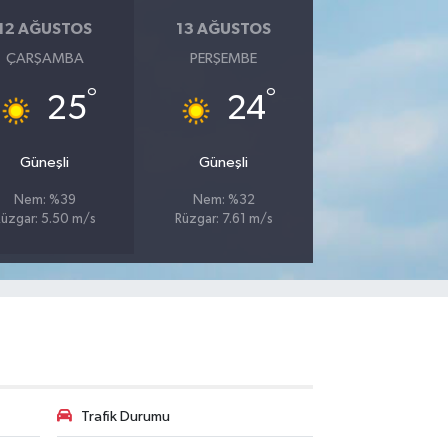
12 AĞUSTOS
13 AĞUSTOS
ÇARŞAMBA
PERŞEMBE
°
°
25
24
Güneşli
Güneşli
Nem: %39
Nem: %32
üzgar: 5.50 m/s
Rüzgar: 7.61 m/s
Trafik Durumu