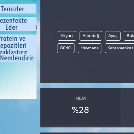
Akyurt
Altındağ
Ayaş
Bal
Güdül
Haymana
Kahramankaz
NEM
%28