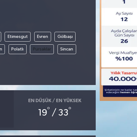
Etimesgut
Evren
Gölbaşı
an
Polatlı
Pursaklar
Sincan
EN DÜŞÜK / EN YÜKSEK
°
°
19
/ 33