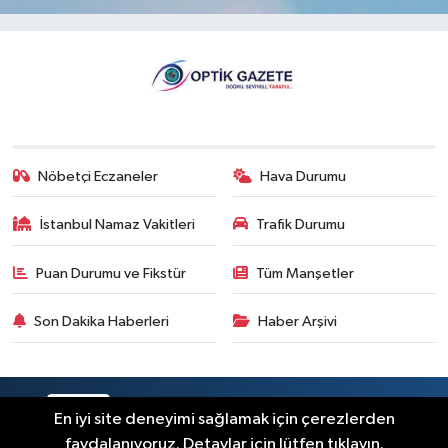
Nöbetçi Eczaneler
Hava Durumu
İstanbul Namaz Vakitleri
Trafik Durumu
Puan Durumu ve Fikstür
Tüm Manşetler
Son Dakika Haberleri
Haber Arşivi
RSS
Copyright © 2026. Her hakkı saklıdır.
En iyi site deneyimi sağlamak için çerezlerden
faydalanıyoruz. Detaylar için lütfen tıklayın.