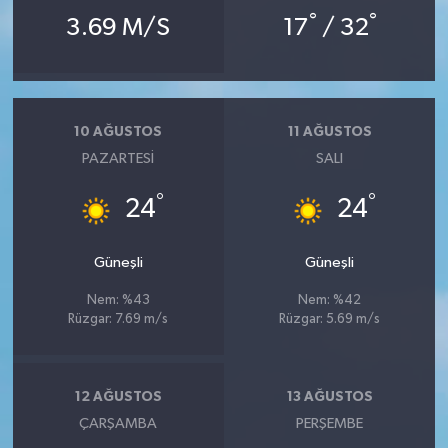
°
°
3.69 M/S
17
/ 32
10 AĞUSTOS
11 AĞUSTOS
PAZARTESI
SALI
°
°
24
24
Güneşli
Güneşli
Nem: %43
Nem: %42
Rüzgar: 7.69 m/s
Rüzgar: 5.69 m/s
12 AĞUSTOS
13 AĞUSTOS
ÇARŞAMBA
PERŞEMBE