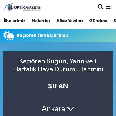
Nöbetçi Eczaneler
İlkelerimiz
Haberler
Köşe Yazıları
Gündem
S
Hava Durumu
Keçiören Hava Durumu
İstanbul Namaz Vakitleri
Trafik Durumu
Keçiören Bugün, Yarın ve 1
Haftalık Hava Durumu Tahmini
Süper Lig Puan Durumu ve Fikstür
ŞU AN
Tüm Manşetler
Son Dakika Haberleri
Ankara
Haber Arşivi