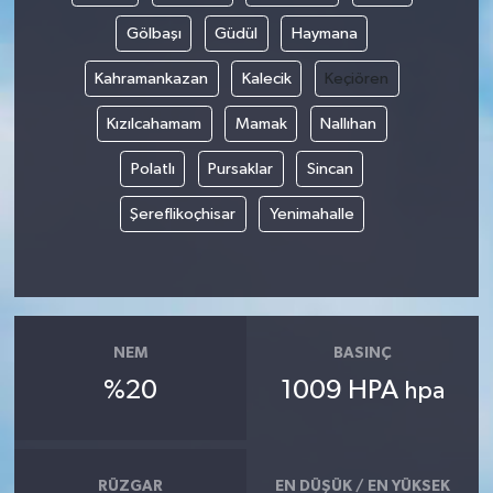
Gölbaşı
Güdül
Haymana
Kahramankazan
Kalecik
Keçiören
Kızılcahamam
Mamak
Nallıhan
Polatlı
Pursaklar
Sincan
Şereflikoçhisar
Yenimahalle
NEM
BASINÇ
%20
1009 HPA
hpa
RÜZGAR
EN DÜŞÜK / EN YÜKSEK