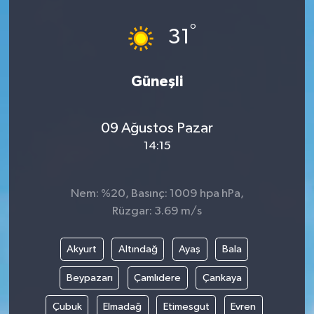
°
31
Güneşli
09 Ağustos Pazar
14:15
Nem: %20, Basınç: 1009 hpa hPa,
Rüzgar: 3.69 m/s
Akyurt
Altındağ
Ayaş
Bala
Beypazarı
Çamlıdere
Çankaya
Çubuk
Elmadağ
Etimesgut
Evren