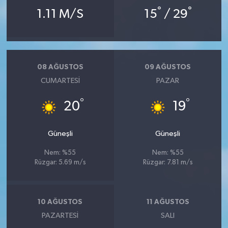
°
°
1.11 M/S
15
/ 29
08 AĞUSTOS
09 AĞUSTOS
CUMARTESI
PAZAR
°
°
20
19
Güneşli
Güneşli
Nem: %55
Nem: %55
Rüzgar: 5.69 m/s
Rüzgar: 7.81 m/s
10 AĞUSTOS
11 AĞUSTOS
PAZARTESI
SALI