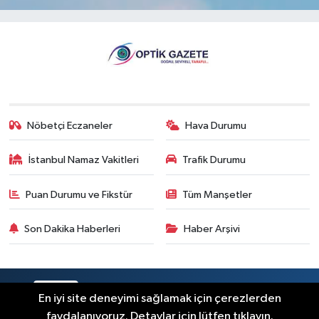
Nöbetçi Eczaneler
Hava Durumu
İstanbul Namaz Vakitleri
Trafik Durumu
Puan Durumu ve Fikstür
Tüm Manşetler
Son Dakika Haberleri
Haber Arşivi
RSS
Copyright © 2026. Her hakkı saklıdır.
En iyi site deneyimi sağlamak için çerezlerden
faydalanıyoruz. Detaylar için lütfen tıklayın.