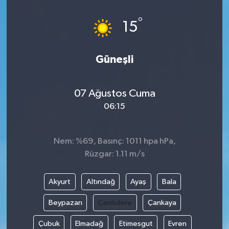
°
15
Güneşli
07 Ağustos Cuma
06:15
Nem: %69, Basınç: 1011 hpa hPa,
Rüzgar: 1.11 m/s
Akyurt
Altındağ
Ayaş
Bala
Beypazarı
Çamlıdere
Çankaya
Çubuk
Elmadağ
Etimesgut
Evren