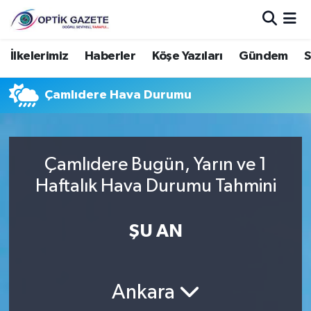
Nöbetçi Eczaneler
İlkelerimiz
Haberler
Köşe Yazıları
Gündem
S
Hava Durumu
Çamlıdere Hava Durumu
İstanbul Namaz Vakitleri
Trafik Durumu
Çamlıdere Bugün, Yarın ve 1
Haftalık Hava Durumu Tahmini
Süper Lig Puan Durumu ve Fikstür
ŞU AN
Tüm Manşetler
Son Dakika Haberleri
Ankara
Haber Arşivi