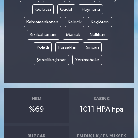
Gölbaşı
Güdül
Haymana
Kahramankazan
Kalecik
Keçiören
Kızılcahamam
Mamak
Nallıhan
Polatlı
Pursaklar
Sincan
Şereflikoçhisar
Yenimahalle
NEM
BASINÇ
%69
1011 HPA
hpa
RÜZGAR
EN DÜŞÜK / EN YÜKSEK