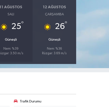
11 AĞUSTOS
12 AĞUSTOS
SALI
ÇARŞAMBA
°
°
25
26
Güneşli
Güneşli
Nem: %39
Nem: %36
üzgar: 3.50 m/s
Rüzgar: 3.69 m/s
Trafik Durumu