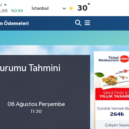
°
IN
30
İstanbul
2,05
%0.69
R
86
%0.06
m Ödemeleri
00
%0.1
N
38
%0.21
ALTIN
3
%0.39
0
 Durumu Tahmini
%48
06 Ağustos Perşembe
11:30