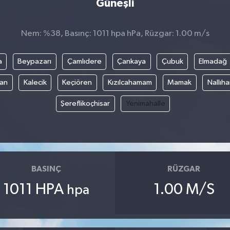
Güneşli
Nem: %38, Basınç: 1011 hpa hPa, Rüzgar: 1.00 m/s
a
Beypazarı
Çamlıdere
Çankaya
Çubuk
Elmadağ
an
Kalecik
Keçiören
Kızılcahamam
Mamak
Nallıh
Şereflikoçhisar
Yenimahalle
BASINÇ
RÜZGAR
1011 HPA
1.00 M/S
hpa