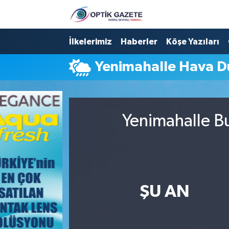
Nöbetçi Eczaneler
İlkelerimiz
Haberler
Köşe Yazıları
Yenimahalle Hava 
Hava Durumu
İstanbul Namaz Vakitleri
Yenimahalle Bu
Trafik Durumu
Süper Lig Puan Durumu ve Fikstür
Tüm Manşetler
ŞU AN
Son Dakika Haberleri
Haber Arşivi