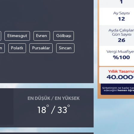
Etimesgut
Evren
Gölbaşı
an
Polatlı
Pursaklar
Sincan
EN DÜŞÜK / EN YÜKSEK
°
°
18
/ 33