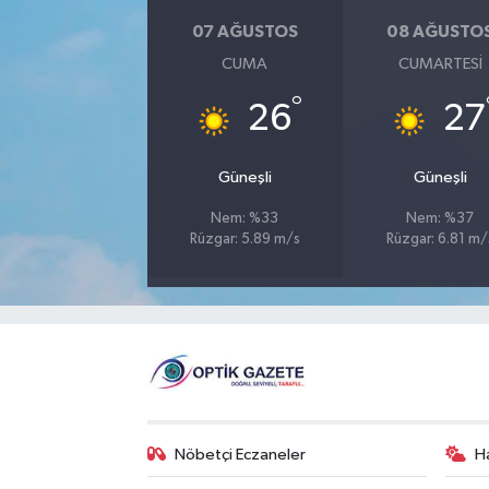
07 AĞUSTOS
08 AĞUSTO
CUMA
CUMARTESI
°
26
27
Güneşli
Güneşli
Nem: %33
Nem: %37
Rüzgar: 5.89 m/s
Rüzgar: 6.81 m/
Nöbetçi Eczaneler
H