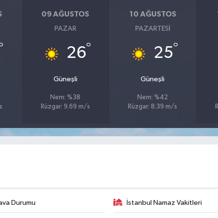
S
09 AĞUSTOS
10 AĞUSTOS
PAZAR
PAZARTESI
°
°
°
26
25
Güneşli
Güneşli
Nem: %38
Nem: %42
s
Rüzgar: 9.69 m/s
Rüzgar: 8.39 m/s
R
ava Durumu
İstanbul Namaz Vakitleri