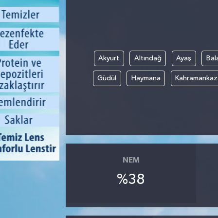
Akyurt
Altındağ
Ayaş
Bal
Güdül
Haymana
Kahramankaz
NEM
%38