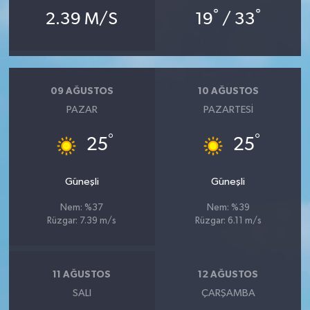
°
°
2.39 M/S
19
/ 33
09 AĞUSTOS
10 AĞUSTOS
PAZAR
PAZARTESI
°
°
25
25
Güneşli
Güneşli
Nem: %37
Nem: %39
Rüzgar: 7.39 m/s
Rüzgar: 6.11 m/s
11 AĞUSTOS
12 AĞUSTOS
SALI
ÇARŞAMBA