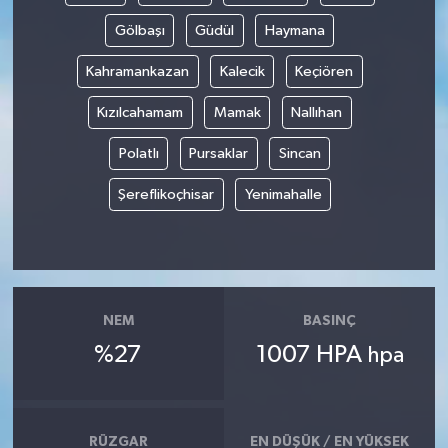
Gölbaşı
Güdül
Haymana
Kahramankazan
Kalecik
Keçiören
Kızılcahamam
Mamak
Nallıhan
Polatlı
Pursaklar
Sincan
Şereflikoçhisar
Yenimahalle
NEM
BASINÇ
%27
1007 HPA
hpa
RÜZGAR
EN DÜŞÜK / EN YÜKSEK