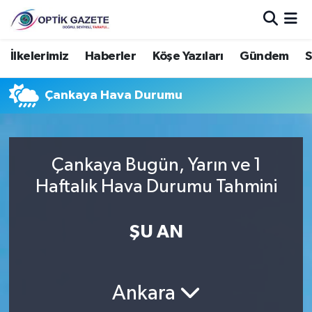
Nöbetçi Eczaneler
İlkelerimiz
Haberler
Köşe Yazıları
Gündem
S
Hava Durumu
Çankaya Hava Durumu
İstanbul Namaz Vakitleri
Trafik Durumu
Çankaya Bugün, Yarın ve 1
Haftalık Hava Durumu Tahmini
Süper Lig Puan Durumu ve Fikstür
ŞU AN
Tüm Manşetler
Son Dakika Haberleri
Ankara
Haber Arşivi