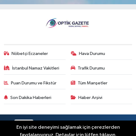
Nöbetçi Eczaneler
Hava Durumu
İstanbul Namaz Vakitleri
Trafik Durumu
Puan Durumu ve Fikstür
Tüm Manşetler
Son Dakika Haberleri
Haber Arşivi
RSS
Copyright © 2026. Her hakkı saklıdır.
En iyi site deneyimi sağlamak için çerezlerden
faydalanıyoruz. Detaylar için lütfen tıklayın.