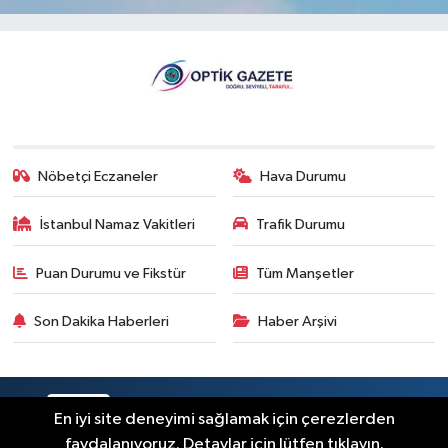
Nöbetçi Eczaneler
Hava Durumu
İstanbul Namaz Vakitleri
Trafik Durumu
Puan Durumu ve Fikstür
Tüm Manşetler
Son Dakika Haberleri
Haber Arşivi
RSS
Copyright © 2026. Her hakkı saklıdır.
En iyi site deneyimi sağlamak için çerezlerden
faydalanıyoruz. Detaylar için lütfen tıklayın.