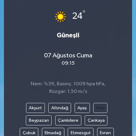
°
24
Güneşli
07 Ağustos Cuma
09:15
Nem: %39, Basınç: 1009 hpa hPa,
Rüzgar: 1.50 m/s
Akyurt
Altındağ
Ayaş
Bala
Beypazarı
Çamlıdere
Çankaya
Çubuk
Elmadağ
Etimesgut
Evren