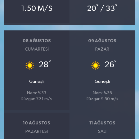
°
°
1.50 M/S
20
/ 33
08 AĞUSTOS
09 AĞUSTOS
CUMARTESI
PAZAR
°
°
28
26
Güneşli
Güneşli
Nem: %33
Nem: %36
Rüzgar: 7.31 m/s
Rüzgar: 9.50 m/s
10 AĞUSTOS
11 AĞUSTOS
PAZARTESI
SALI