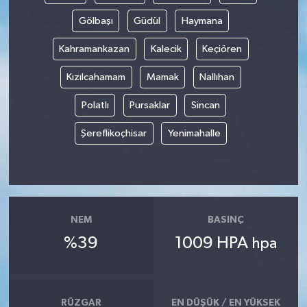
Gölbaşı
Güdül
Haymana
Kahramankazan
Kalecik
Keçiören
Kızılcahamam
Mamak
Nallıhan
Polatlı
Pursaklar
Sincan
Şereflikoçhisar
Yenimahalle
NEM
BASINÇ
%39
1009 HPA
hpa
RÜZGAR
EN DÜŞÜK / EN YÜKSEK