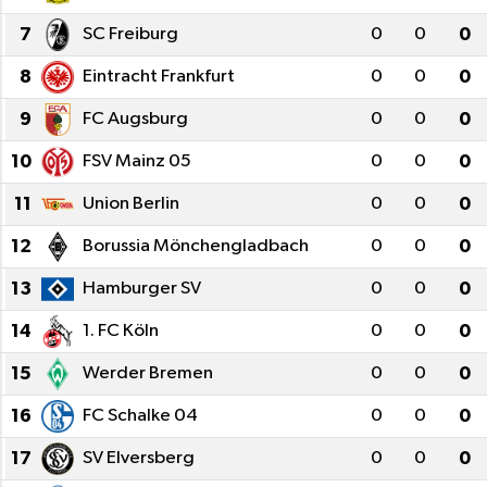
7
SC Freiburg
0
0
0
8
Eintracht Frankfurt
0
0
0
9
FC Augsburg
0
0
0
10
FSV Mainz 05
0
0
0
11
Union Berlin
0
0
0
12
Borussia Mönchengladbach
0
0
0
13
Hamburger SV
0
0
0
14
1. FC Köln
0
0
0
15
Werder Bremen
0
0
0
16
FC Schalke 04
0
0
0
17
SV Elversberg
0
0
0