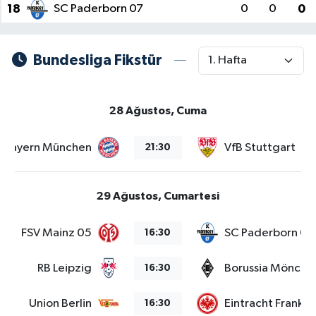
18
SC Paderborn 07
0
0
0
Bundesliga Fikstür
28 Ağustos, Cuma
Bayern München
VfB Stuttgart
21:30
29 Ağustos, Cumartesi
FSV Mainz 05
SC Paderborn 07
16:30
RB Leipzig
Borussia Mönche
16:30
Union Berlin
Eintracht Frankfu
16:30