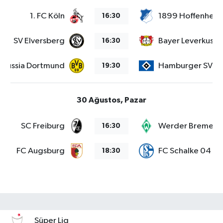
1. FC Köln
1899 Hoffenheim
16:30
SV Elversberg
Bayer Leverkusen
16:30
orussia Dortmund
Hamburger SV
19:30
30 Ağustos, Pazar
SC Freiburg
Werder Bremen
16:30
FC Augsburg
FC Schalke 04
18:30
Süper Lig