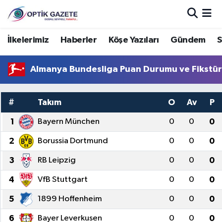
Nöbetçi Eczaneler
İlkelerimiz
Haberler
Köşe Yazıları
Gündem
S
Hava Durumu
Almanya Bundesliga Puan Durumu ve Fikstü
İstanbul Namaz Vakitleri
#
Takım
O
Av
P
Trafik Durumu
1
Bayern München
0
0
0
Süper Lig Puan Durumu ve Fikstür
2
Borussia Dortmund
0
0
0
3
RB Leipzig
0
0
0
Tüm Manşetler
4
VfB Stuttgart
0
0
0
Son Dakika Haberleri
5
1899 Hoffenheim
0
0
0
Haber Arşivi
6
Bayer Leverkusen
0
0
0