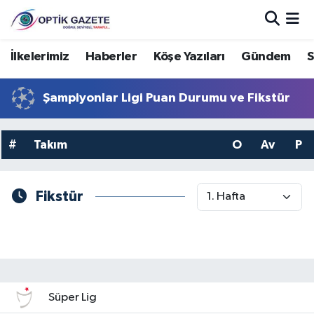
Nöbetçi Eczaneler
İlkelerimiz
Haberler
Köşe Yazıları
Gündem
S
Hava Durumu
Şampiyonlar Ligi Puan Durumu ve Fikstür
İstanbul Namaz Vakitleri
#
Takım
O
Av
P
Trafik Durumu
Fikstür
Süper Lig Puan Durumu ve Fikstür
Tüm Manşetler
Son Dakika Haberleri
Süper Lig
Haber Arşivi