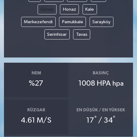
Güney
Honaz
Kale
Merkezefendi
Pamukkale
Sarayköy
Serinhisar
Tavas
NEM
BASINÇ
%27
1008 HPA
hpa
RÜZGAR
EN DÜŞÜK / EN YÜKSEK
°
°
4.61 M/S
17
/ 34