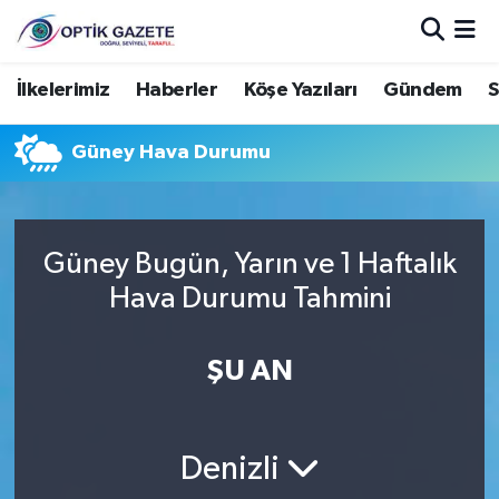
Nöbetçi Eczaneler
İlkelerimiz
Haberler
Köşe Yazıları
Gündem
S
Hava Durumu
Güney Hava Durumu
İstanbul Namaz Vakitleri
Trafik Durumu
Güney Bugün, Yarın ve 1 Haftalık
Hava Durumu Tahmini
Süper Lig Puan Durumu ve Fikstür
ŞU AN
Tüm Manşetler
Son Dakika Haberleri
Denizli
Haber Arşivi