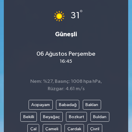
°
31
Güneşli
06 Ağustos Perşembe
16:45
Nem: %27, Basınç: 1008 hpa hPa,
Rüzgar: 4.61 m/s
Acıpayam
Babadağ
Baklan
Bekilli
Beyağaç
Bozkurt
Buldan
Çal
Çameli
Çardak
Çivril